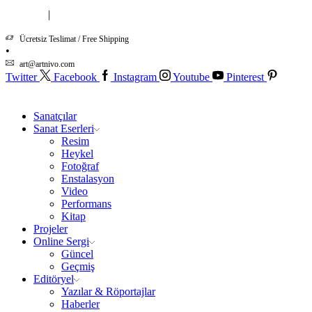
|
Hakkımızda
İletişim
Ücretsiz Teslimat / Free Shipping
art@artnivo.com
Twitter
Facebook
Instagram
Youtube
Pinterest
Sanatçılar
Sanat Eserleri
Resim
Heykel
Fotoğraf
Enstalasyon
Video
Performans
Kitap
Projeler
Online Sergi
Güncel
Geçmiş
Editöryel
Yazılar & Röportajlar
Haberler