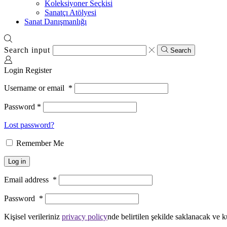
Koleksiyoner Seçkisi
Sanatçı Atölyesi
Sanat Danışmanlığı
Search input
Search
Login
Register
Username or email
*
Password
*
Lost password?
Remember Me
Log in
Email address
*
Password
*
Kişisel verileriniz
privacy policy
nde belirtilen şekilde saklanacak ve k