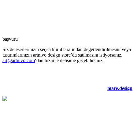
başvuru
Siz de eserlerinizin seçici kurul tarafından değerlendirilmesini veya
tasarımlarınızın artnivo design store’da satılmasını istiyorsanız,
art@artnivo.com
‘dan bizimle iletişime geçebilirsiniz.
©2021 artnivo.com. tüm hakları saklıdır. web tasarım:
mare.design
.