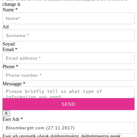
change it.
Name
*
Ad
Soyad
Email
*
Phone
*
Messagge
*
SEND
X
Eser Adı
*
Eser adı otomatik olarak doldurulmaktır, değiştirmenize gerek