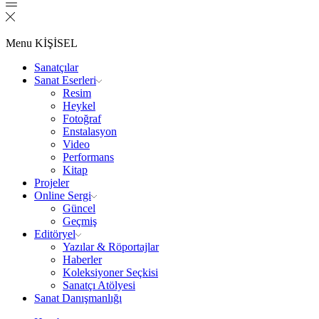
Menu
KİŞİSEL
Sanatçılar
Sanat Eserleri
Resim
Heykel
Fotoğraf
Enstalasyon
Video
Performans
Kitap
Projeler
Online Sergi
Güncel
Geçmiş
Editöryel
Yazılar & Röportajlar
Haberler
Koleksiyoner Seçkisi
Sanatçı Atölyesi
Sanat Danışmanlığı