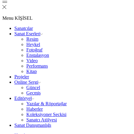
Menu
KİŞİSEL
Sanatçılar
Sanat Eserleri
Resim
Heykel
Fotoğraf
Enstalasyon
Video
Performans
Kitap
Projeler
Online Sergi
Güncel
Geçmiş
Editöryel
Yazılar & Röportajlar
Haberler
Koleksiyoner Seçkisi
Sanatçı Atölyesi
Sanat Danışmanlığı