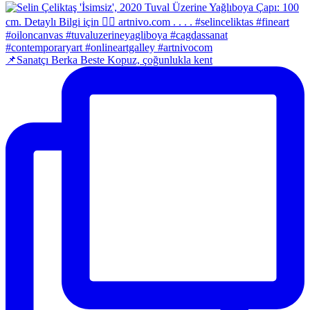
📌Sanatçı Berka Beste Kopuz, çoğunlukla kent