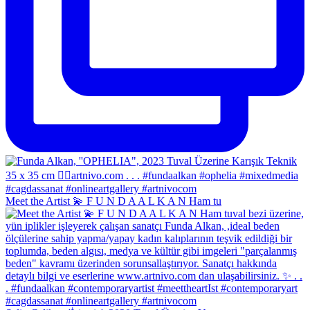
Meet the Artist 💫 F U N D A A L K A N Ham tu