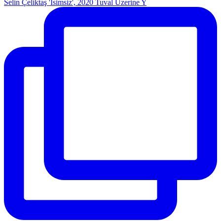
Selin Çeliktaş 'İsimsiz', 2020 Tuval Üzerine Y