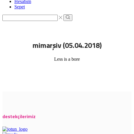
Hesabım
Sepet
Search
input
Search
mimarşiv (05.04.2018)
Less is a bore
destekçilerimiz