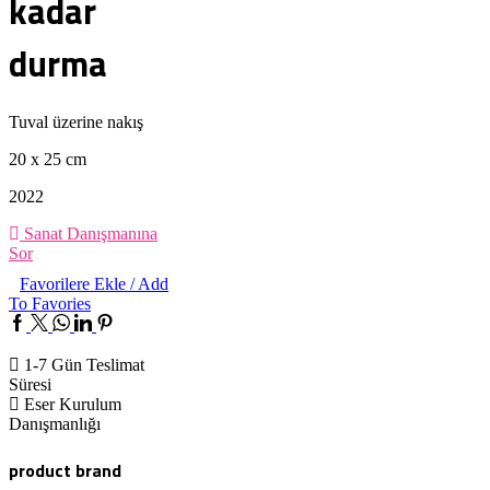
kadar
durma
Tuval üzerine nakış
20 x 25 cm
2022
Sanat Danışmanına
Sor
Favorilere Ekle / Add
To Favories
1-7 Gün Teslimat
Süresi
Eser Kurulum
Danışmanlığı
product brand