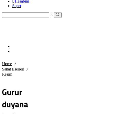
Hesabım
Sepet
Search
input
Search
/
Home
/
Sanat Eserleri
Resim
Gurur
duyana