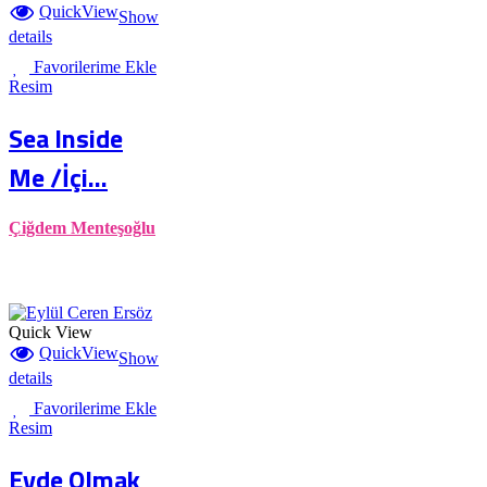
QuickView
Show
details
Favorilerime Ekle
Resim
Sea Inside
Me /İçi...
Çiğdem Menteşoğlu
Quick View
QuickView
Show
details
Favorilerime Ekle
Resim
Evde Olmak