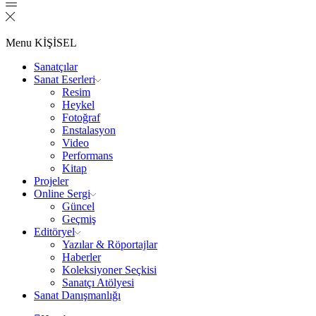
Menu
KİŞİSEL
Sanatçılar
Sanat Eserleri
Resim
Heykel
Fotoğraf
Enstalasyon
Video
Performans
Kitap
Projeler
Online Sergi
Güncel
Geçmiş
Editöryel
Yazılar & Röportajlar
Haberler
Koleksiyoner Seçkisi
Sanatçı Atölyesi
Sanat Danışmanlığı