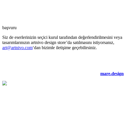
başvuru
Siz de eserlerinizin seçici kurul tarafından değerlendirilmesini veya
tasarımlarınızın artnivo design store’da satılmasını istiyorsanız,
art@artnivo.com
‘dan bizimle iletişime geçebilirsiniz.
©2021 artnivo.com. tüm hakları saklıdır. web tasarım:
mare.design
.