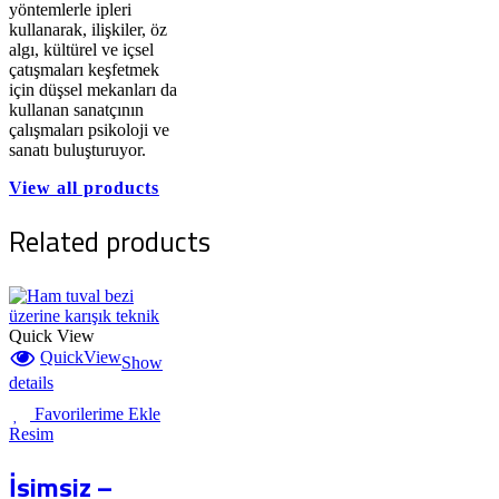
yöntemlerle ipleri
kullanarak, ilişkiler, öz
algı, kültürel ve içsel
çatışmaları keşfetmek
için düşsel mekanları da
kullanan sanatçının
çalışmaları psikoloji ve
sanatı buluşturuyor.
View all products
Related products
Quick View
QuickView
Show
details
Favorilerime Ekle
Resim
İsimsiz –