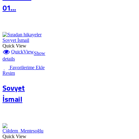
01...
Quick View
QuickView
Show
details
Favorilerime Ekle
Resim
Sovyet
İsmail
Quick View