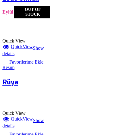
OUT OF
Eylül Ceren Ersöz
STOCK
Quick View
QuickView
Show
details
Favorilerime Ekle
Resim
Rüya
Quick View
QuickView
Show
details
Favorilerime Ekle