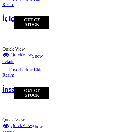
Resim
İç içe
OUT OF
STOCK
Quick View
QuickView
Show
details
Favorilerime Ekle
Resim
İnsan döner
OUT OF
STOCK
Quick View
QuickView
Show