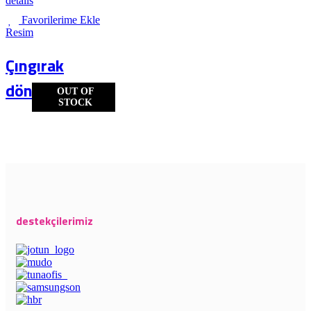
details
Favorilerime Ekle
Resim
Çıngırak
dönüşü
OUT OF
STOCK
destekçilerimiz