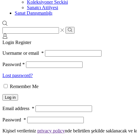
Koleksiyoner Seçkisi
Sanatçı Atölyesi
Sanat Danışmanlığı
Search
input
Search
Login
Register
Username or email
*
Password
*
Lost password?
Remember Me
Log in
Email address
*
Password
*
Kişisel verileriniz
privacy policy
nde belirtilen şekilde saklanacak ve k