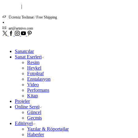
|
Hakkımızda
İletişim
Ücretsiz Teslimat / Free Shipping
art@artnivo.com
Twitter
Facebook
Instagram
Youtube
Pinterest
Sanatçılar
Sanat Eserleri
Resim
Heykel
Fotoğraf
Enstalasyon
Video
Performans
Kitap
Projeler
Online Sergi
Güncel
Geçmiş
Editöryel
Yazılar & Röportajlar
Haberler