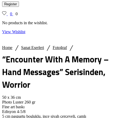
Register
0
0
No products in the wishlist.
View Wishlist
/
/
/
Home
Sanat Eserleri
Fotoğraf
“Encounter With A Memory –
Hand Messages” Serisinden,
Worrior
50 x 36 cm
Photo Luster 260 gr
Fine art baskı
Edisyon 4-5/8
5 cm paspartu boşluklu, ince siyah çerçeveli, camlı