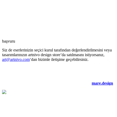
başvuru
Siz de eserlerinizin seçici kurul tarafından değerlendirilmesini veya
tasarımlarınızın artnivo design store’da satılmasını istiyorsanız,
art@artnivo.com
‘dan bizimle iletişime geçebilirsiniz.
©2021 artnivo.com. tüm hakları saklıdır. web tasarım:
mare.design
.