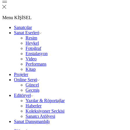
Menu
KİŞİSEL
Sanatçılar
Sanat Eserleri
Resim
Heykel
Fotoğraf
Enstalasyon
Video
Performans
Kitap
Projeler
Online Sergi
Güncel
Geçmiş
Editöryel
Yazılar & Röportajlar
Haberler
Koleksiyoner Seçkisi
Sanatçı Atölyesi
Sanat Danışmanlığı