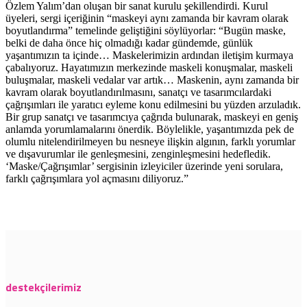
Özlem Yalım’dan oluşan bir sanat kurulu şekillendirdi. Kurul
üyeleri, sergi içeriğinin “maskeyi aynı zamanda bir kavram olarak
boyutlandırma” temelinde geliştiğini söylüyorlar: “Bugün maske,
belki de daha önce hiç olmadığı kadar gündemde, günlük
yaşantımızın ta içinde… Maskelerimizin ardından iletişim kurmaya
çabalıyoruz. Hayatımızın merkezinde maskeli konuşmalar, maskeli
buluşmalar, maskeli vedalar var artık… Maskenin, aynı zamanda bir
kavram olarak boyutlandırılmasını, sanatçı ve tasarımcılardaki
çağrışımları ile yaratıcı eyleme konu edilmesini bu yüzden arzuladık.
Bir grup sanatçı ve tasarımcıya çağrıda bulunarak, maskeyi en geniş
anlamda yorumlamalarını önerdik. Böylelikle, yaşantımızda pek de
olumlu nitelendirilmeyen bu nesneye ilişkin algının, farklı yorumlar
ve dışavurumlar ile genleşmesini, zenginleşmesini hedefledik.
‘Maske/Çağrışımlar’ sergisinin izleyiciler üzerinde yeni sorulara,
farklı çağrışımlara yol açmasını diliyoruz.”
destekçilerimiz