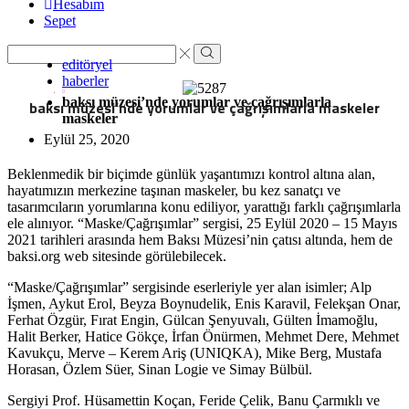
Hesabım
Sepet
Search
editöryel
input
Search
haberler
baksı müzesi’nde yorumlar ve çağrışımlarla
baksı müzesi’nde yorumlar ve çağrışımlarla maskeler
maskeler
Eylül 25, 2020
Beklenmedik bir biçimde günlük yaşantımızı kontrol altına alan,
hayatımızın merkezine taşınan maskeler, bu kez sanatçı ve
tasarımcıların yorumlarına konu ediliyor, yarattığı farklı çağrışımlarla
ele alınıyor. “Maske/Çağrışımlar” sergisi, 25 Eylül 2020 – 15 Mayıs
2021 tarihleri arasında hem Baksı Müzesi’nin çatısı altında, hem de
baksi.org web sitesinde görülebilecek.
“Maske/Çağrışımlar” sergisinde eserleriyle yer alan isimler; Alp
İşmen, Aykut Erol, Beyza Boynudelik, Enis Karavil, Felekşan Onar,
Ferhat Özgür, Fırat Engin, Gülcan Şenyuvalı, Gülten İmamoğlu,
Halit Berker, Hatice Gökçe, İrfan Önürmen, Mehmet Dere, Mehmet
Kavukçu, Merve – Kerem Ariş (UNIQKA), Mike Berg, Mustafa
Horasan, Özlem Süer, Sinan Logie ve Simay Bülbül.
Sergiyi Prof. Hüsamettin Koçan, Feride Çelik, Banu Çarmıklı ve