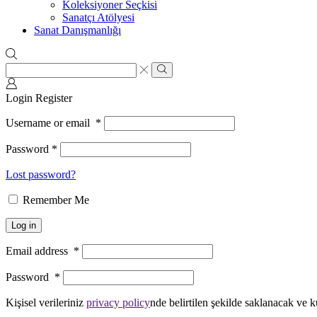
Koleksiyoner Seçkisi
Sanatçı Atölyesi
Sanat Danışmanlığı
Search
input
Search
Login
Register
Username or email
*
Password
*
Lost password?
Remember Me
Log in
Email address
*
Password
*
Kişisel verileriniz
privacy policy
nde belirtilen şekilde saklanacak ve k