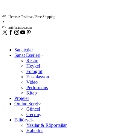
|
Hakkımızda
İletişim
Ücretsiz Teslimat / Free Shipping
art@artnivo.com
Twitter
Facebook
Instagram
Youtube
Pinterest
Sanatçılar
Sanat Eserleri
Resim
Heykel
Fotoğraf
Enstalasyon
Video
Performans
Kitap
Projeler
Online Sergi
Güncel
Geçmiş
Editöryel
Yazılar & Röportajlar
Haberler