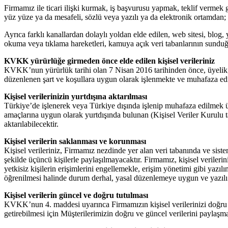
Firmamız ile ticari ilişki kurmak, iş başvurusu yapmak, teklif vermek gib
yüz yüze ya da mesafeli, sözlü veya yazılı ya da elektronik ortamdan;
Ayrıca farklı kanallardan dolaylı yoldan elde edilen, web sitesi, blog
okuma veya tıklama hareketleri, kamuya açık veri tabanlarının sunduğu
KVKK yürürlüğe girmeden önce elde edilen kişisel verileriniz
KVKK’nun yürürlük tarihi olan 7 Nisan 2016 tarihinden önce, üyelik, el
düzenlenen şart ve koşullara uygun olarak işlenmekte ve muhafaza ed
Kişisel verilerinizin yurtdışına aktarılması
Türkiye’de işlenerek veya Türkiye dışında işlenip muhafaza edilmek 
amaçlarına uygun olarak yurtdışında bulunan (Kişisel Veriler Kurulu t
aktarılabilecektir.
Kişisel verilerin saklanması ve korunması
Kişisel verileriniz, Firmamız nezdinde yer alan veri tabanında ve sis
şekilde üçüncü kişilerle paylaşılmayacaktır. Firmamız, kişisel veriler
yetkisiz kişilerin erişimlerini engellemekle, erişim yönetimi gibi yazıl
öğrenilmesi halinde durum derhal, yasal düzenlemeye uygun ve yazılı o
Kişisel verilerin güncel ve doğru tutulması
KVKK’nun 4. maddesi uyarınca Firmamızın kişisel verilerinizi doğr
getirebilmesi için Müşterilerimizin doğru ve güncel verilerini paylaş