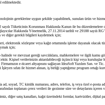
ul edilmektedir.
knolojinin gereklerine uygun şekilde yapabilmek, sunulan ürün ve hizmetl
 sayılı Tüketicinin Korunması Hakkında Kanun ile bu düzenlemelere da
layıcılar Hakkında Yönetmelik, 27.11.2014 tarihli ve 29188 sayılı RG’
 ve diğer gerekli bilgileri kaydetmek için;
i, elektronik sözleşme veya kağıt ortamında işleme dayanak olacak tüm
uymak için;
halinde ve mevzuat gereği savcılıklara, mahkemelere ve ilgili kamu göre
ktir. Kişisel verilerinizin aktarılabileceği üçüncü kişi veya kuruluşlar 
aşta Firmamızın e-ticaret altyapısını sağlayan IdeaSoft Yazılım San. ve Tic
 İşleyen sıfatı ile hizmet alınan, iş birliği yaptığımız program ortağı kurul
ad, soyad, TC kimlik numarası, adres, telefon, iş veya özel e-posta adresi
ı tarafından toplanan çerez verileri ile gezinme süre ve detaylarını içeren 
iz, diğer satış kanalları, kağıt üzerindeki formlar, kartvizitler, dijital 