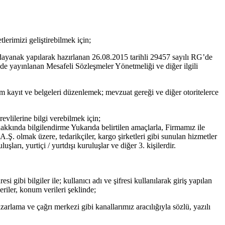
erimizi geliştirebilmek için;
yanak yapılarak hazırlanan 26.08.2015 tarihli 29457 sayılı RG’de
de yayınlanan Mesafeli Sözleşmeler Yönetmeliği ve diğer ilgili
 kayıt ve belgeleri düzenlemek; mevzuat gereği ve diğer otoritelerce
vlilerine bilgi verebilmek için;
hakkında bilgilendirme Yukarıda belirtilen amaçlarla, Firmamız ile
. A.Ş. olmak üzere, tedarikçiler, kargo şirketleri gibi sunulan hizmetler
uşları, yurtiçi / yurtdışı kuruluşlar ve diğer 3. kişilerdir.
 gibi bilgiler ile; kullanıcı adı ve şifresi kullanılarak giriş yapılan
veriler, konum verileri şeklinde;
pazarlama ve çağrı merkezi gibi kanallarımız aracılığıyla sözlü, yazılı