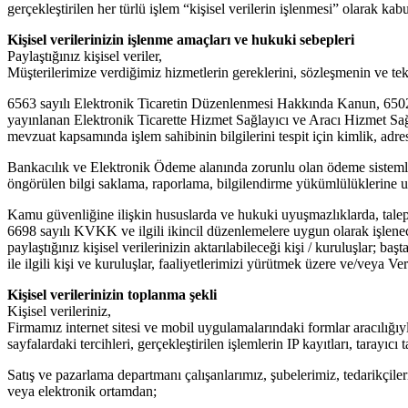
gerçekleştirilen her türlü işlem “kişisel verilerin işlenmesi” olarak kab
Kişisel verilerinizin işlenme amaçları ve hukuki sebepleri
Paylaştığınız kişisel veriler,
Müşterilerimize verdiğimiz hizmetlerin gereklerini, sözleşmenin ve te
6563 sayılı Elektronik Ticaretin Düzenlenmesi Hakkında Kanun, 6502
yayınlanan Elektronik Ticarette Hizmet Sağlayıcı ve Aracı Hizmet Sağ
mevzuat kapsamında işlem sahibinin bilgilerini tespit için kimlik, adres
Bankacılık ve Elektronik Ödeme alanında zorunlu olan ödeme sistemler
öngörülen bilgi saklama, raporlama, bilgilendirme yükümlülüklerine 
Kamu güvenliğine ilişkin hususlarda ve hukuki uyuşmazlıklarda, talep 
6698 sayılı KVKK ve ilgili ikincil düzenlemelere uygun olarak işlenece
paylaştığınız kişisel verilerinizin aktarılabileceği kişi / kuruluşlar; b
ile ilgili kişi ve kuruluşlar, faaliyetlerimizi yürütmek üzere ve/veya Veri
Kişisel verilerinizin toplanma şekli
Kişisel verileriniz,
Firmamız internet sitesi ve mobil uygulamalarındaki formlar aracılığıyla 
sayfalardaki tercihleri, gerçekleştirilen işlemlerin IP kayıtları, tarayıc
Satış ve pazarlama departmanı çalışanlarımız, şubelerimiz, tedarikçilerim
veya elektronik ortamdan;