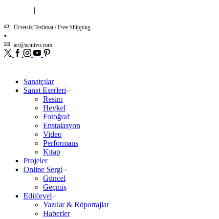
|
Hakkımızda
İletişim
Ücretsiz Teslimat / Free Shipping
art@artnivo.com
Twitter
Facebook
Instagram
Youtube
Pinterest
Sanatçılar
Sanat Eserleri
Resim
Heykel
Fotoğraf
Enstalasyon
Video
Performans
Kitap
Projeler
Online Sergi
Güncel
Geçmiş
Editöryel
Yazılar & Röportajlar
Haberler