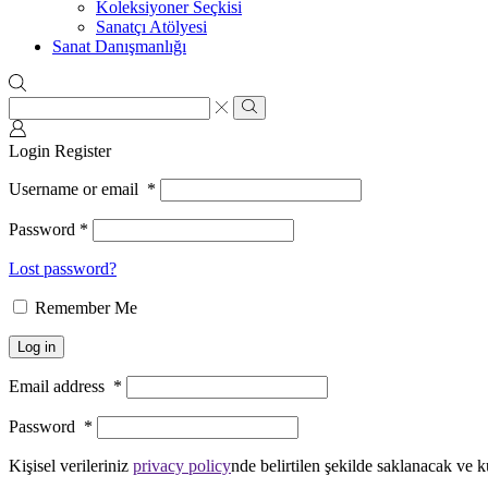
Koleksiyoner Seçkisi
Sanatçı Atölyesi
Sanat Danışmanlığı
Search
input
Search
Login
Register
Username or email
*
Password
*
Lost password?
Remember Me
Log in
Email address
*
Password
*
Kişisel verileriniz
privacy policy
nde belirtilen şekilde saklanacak ve k