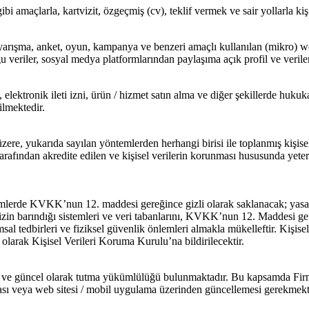
i amaçlarla, kartvizit, özgeçmiş (cv), teklif vermek ve sair yollarla kişi
, yarışma, anket, oyun, kampanya ve benzeri amaçlı kullanılan (mikro) w
 veriler, sosyal medya platformlarından paylaşıma açık profil ve verile
ektronik ileti izni, ürün / hizmet satın alma ve diğer şekillerde hukuka
ilmektedir.
üzere, yukarıda sayılan yöntemlerden herhangi birisi ile toplanmış ki
arafından akredite edilen ve kişisel verilerin korunması hususunda yete
temlerde KVKK’nun 12. maddesi gereğince gizli olarak saklanacak; yasal
inizin barındığı sistemleri ve veri tabanlarını, KVKK’nun 12. Maddesi ger
ımsal tedbirleri ve fiziksel güvenlik önlemleri almakla mükelleftir. Kişise
larak Kişisel Verileri Koruma Kurulu’na bildirilecektir.
u ve güncel olarak tutma yükümlülüğü bulunmaktadır. Bu kapsamda Fir
ması veya web sitesi / mobil uygulama üzerinden güncellemesi gerekmekt