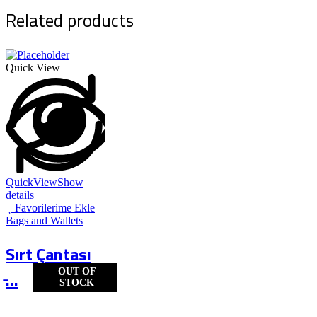
Related products
Quick View
QuickView
Show
details
Favorilerime Ekle
Bags and Wallets
Sırt Çantası
OUT OF
̵...
STOCK