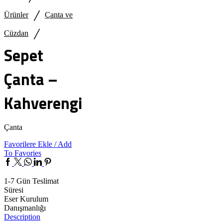
/
Ürünler
Çanta ve
/
Cüzdan
Sepet
Çanta –
Kahverengi
Çanta
Favorilere Ekle / Add
To Favories
Facebook
Twitter
Whatsapp
Linkedin
Pinterest
1-7 Gün Teslimat
Süresi
Eser Kurulum
Danışmanlığı
Description