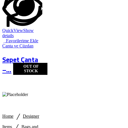
QuickView
Show
details
Favorilerime Ekle
Çanta ve Cüzdan
Sepet Çanta
OUT OF
–...
STOCK
/
Home
Designer
/
Items
Bags and