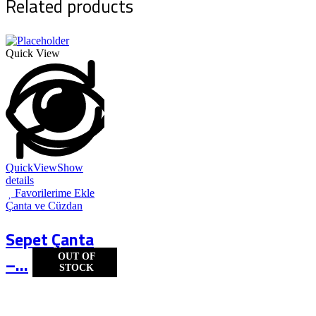
Related products
Quick View
QuickView
Show
details
Favorilerime Ekle
Çanta ve Cüzdan
Sepet Çanta
OUT OF
–...
STOCK