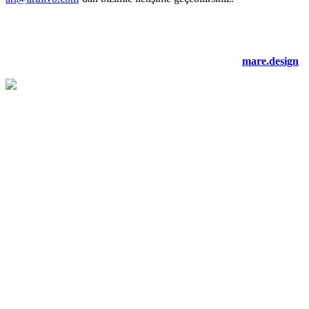
©2021 artnivo.com. tüm hakları saklıdır. web tasarım:
mare.design
.