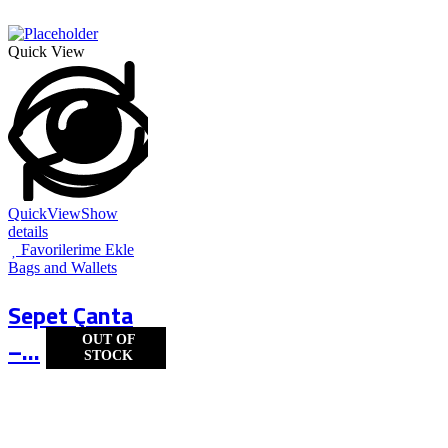
Quick View
QuickView
Show
details
Favorilerime Ekle
Bags and Wallets
Sepet Çanta
OUT OF
–...
STOCK