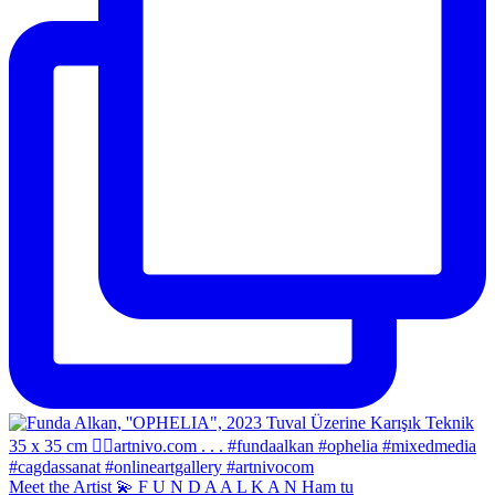
Meet the Artist 💫 F U N D A A L K A N Ham tu