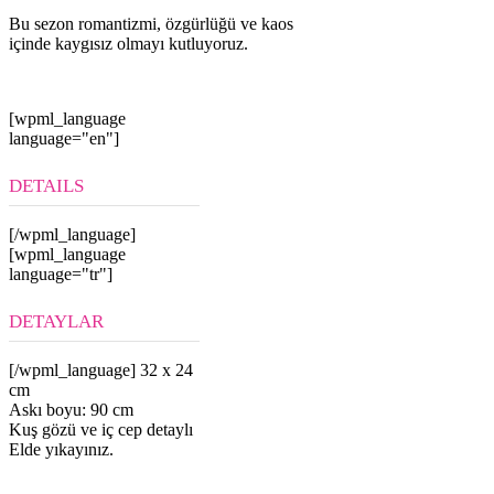
Bu sezon romantizmi, özgürlüğü ve kaos
içinde kaygısız olmayı kutluyoruz.
[wpml_language
language="en"]
DETAILS
[/wpml_language]
[wpml_language
language="tr"]
DETAYLAR
[/wpml_language] 32 x 24
cm
Askı boyu: 90 cm
Kuş gözü ve iç cep detaylı
Elde yıkayınız.