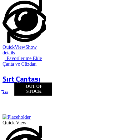
QuickView
Show
details
Favorilerime Ekle
Çanta ve Cüzdan
Sırt Çantası
OUT OF
̵...
STOCK
Quick View