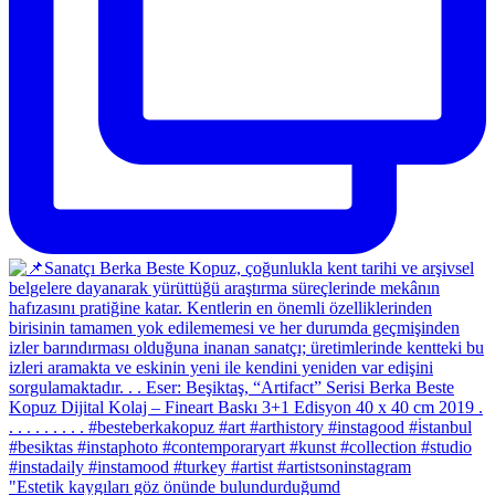
"Estetik kaygıları göz önünde bulundurduğumd