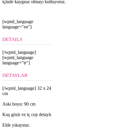
içinde kaygısız olmayı kutluyoruz.
[wpml_language
language="en"]
DETAILS
[/wpml_language]
[wpml_language
language="tr"]
DETAYLAR
[/wpml_language] 32 x 24
cm
Askı boyu: 90 cm
Kuş gözü ve iç cep detaylı
Elde yıkayınız.