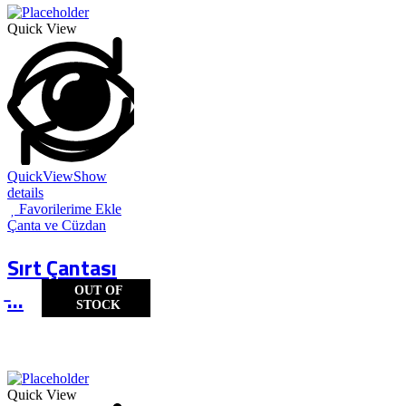
Quick View
QuickView
Show
details
Favorilerime Ekle
Çanta ve Cüzdan
Sırt Çantası
OUT OF
̵...
STOCK
Quick View