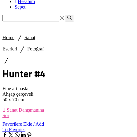
Hesabım
Sepet
Search
input
Search
/
Home
Sanat
/
Eserleri
Fotoğraf
/
Hunter #4
Fine art baskı
Ahşap çerçeveli
50 x 70 cm
Sanat Danışmanına
Sor
Favorilere Ekle / Add
To Favories
Facebook
Twitter
Whatsapp
Linkedin
Pinterest