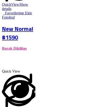
QuickView
Show
This
details
product
Favorilerime Ekle
has
Fotoğraf
multiple
variants.
New Normal
The
options
#1590
may
be
chosen
Burak Dikilitaş
on
the
product
page
Quick View