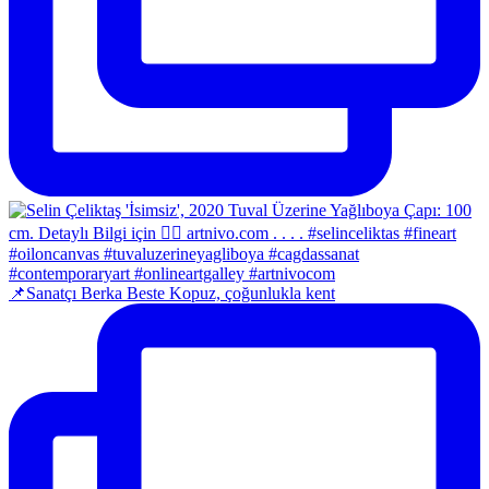
📌Sanatçı Berka Beste Kopuz, çoğunlukla kent