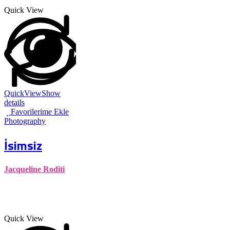
Quick View
QuickView
Show
details
Favorilerime Ekle
Photography
İsimsiz
Jacqueline Roditi
Quick View