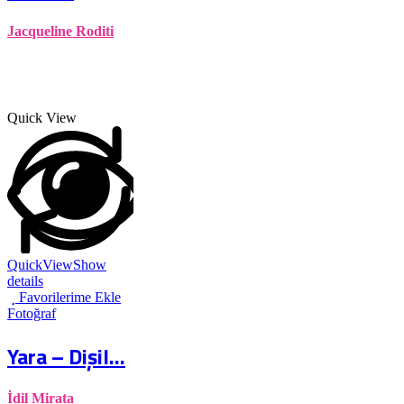
Jacqueline Roditi
Quick View
QuickView
Show
details
Favorilerime Ekle
Fotoğraf
Yara – Dişil...
İdil Mirata