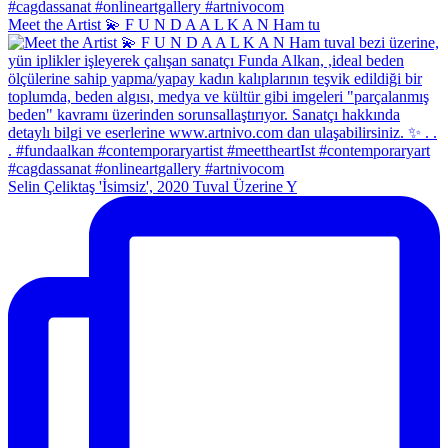
Meet the Artist 💫 F U N D A A L K A N Ham tu
Selin Çeliktaş 'İsimsiz', 2020 Tuval Üzerine Y