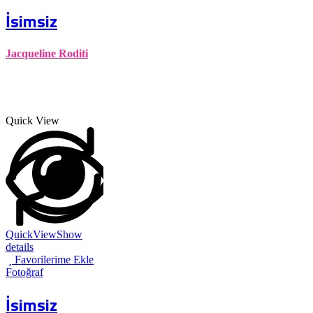
İsimsiz
Jacqueline Roditi
Quick View
QuickView
Show
details
Favorilerime Ekle
Fotoğraf
İsimsiz