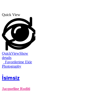
Quick View
QuickView
Show
details
Favorilerime Ekle
Photography
İsimsiz
Jacqueline Roditi