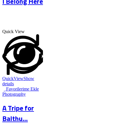
I Belong Here
Quick View
QuickView
Show
details
Favorilerime Ekle
Photography
A Tripe for
Balthu...