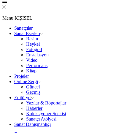
Menu
KİŞİSEL
Sanatçılar
Sanat Eserleri
Resim
Heykel
Fotoğraf
Enstalasyon
Video
Performans
Kitap
Projeler
Online Sergi
Güncel
Geçmiş
Editöryel
Yazılar & Röportajlar
Haberler
Koleksiyoner Seçkisi
Sanatçı Atölyesi
Sanat Danışmanlığı