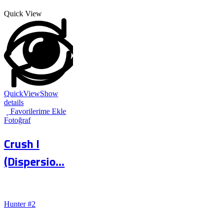
Quick View
QuickView
Show
details
Favorilerime Ekle
Fotoğraf
Crush I
(Dispersio...
Hunter #2