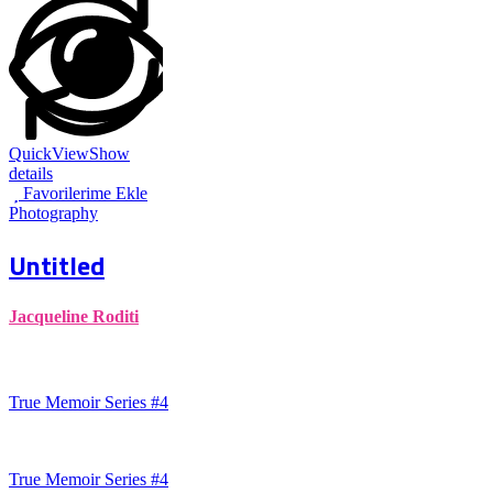
QuickView
Show
details
Favorilerime Ekle
Photography
Untitled
Jacqueline Roditi
True Memoir Series #4
True Memoir Series #4