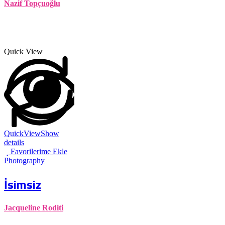
Nazif Topçuoğlu
Quick View
QuickView
Show
details
Favorilerime Ekle
Photography
İsimsiz
Jacqueline Roditi