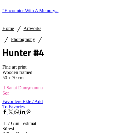
“Encounter With A Memory...
/
Home
Artworks
/
/
Photography
Hunter #4
Fine art print
Wooden framed
50 x 70 cm
Sanat Danışmanına
Sor
Favorilere Ekle / Add
To Favories
Facebook
Twitter
Whatsapp
Linkedin
Pinterest
1-7 Gün Teslimat
Süresi