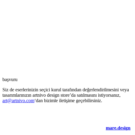
başvuru
Siz de eserlerinizin seçici kurul tarafından değerlendirilmesini veya
tasarımlarınızın artnivo design store’da satılmasını istiyorsanız,
art@artnivo.com
‘dan bizimle iletişime geçebilirsiniz.
©2021 artnivo.com. tüm hakları saklıdır. web tasarım:
mare.design
.