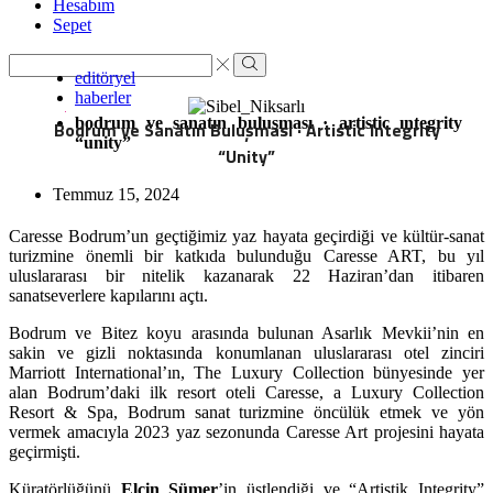
Hesabım
Sepet
Search
editöryel
input
Search
haberler
bodrum ve sanatın buluşması · artistic integrity
Bodrum ve Sanatın Buluşması · Artistic Integrity
“unity”
“Unity”
Temmuz 15, 2024
Caresse Bodrum’un geçtiğimiz yaz hayata geçirdiği ve kültür-sanat
turizmine önemli bir katkıda bulunduğu Caresse ART, bu yıl
uluslararası bir nitelik kazanarak 22 Haziran’dan itibaren
sanatseverlere kapılarını açtı.
Bodrum ve Bitez koyu arasında bulunan Asarlık Mevkii’nin en
sakin ve gizli noktasında konumlanan uluslararası otel zinciri
Marriott International’ın, The Luxury Collection bünyesinde yer
alan Bodrum’daki ilk resort oteli Caresse, a Luxury Collection
Resort & Spa, Bodrum sanat turizmine öncülük etmek ve yön
vermek amacıyla 2023 yaz sezonunda Caresse Art projesini hayata
geçirmişti.
Küratörlüğünü
Elçin Sümer
’in üstlendiği ve “Artistik Integrity”