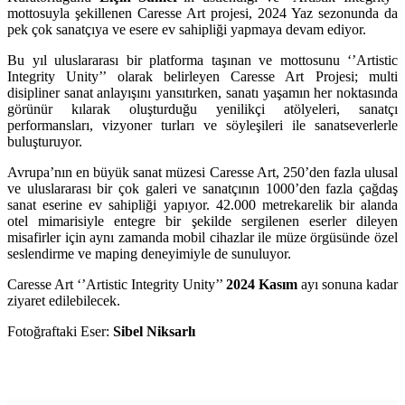
mottosuyla şekillenen Caresse Art projesi, 2024 Yaz sezonunda da
pek çok sanatçıya ve esere ev sahipliği yapmaya devam ediyor.
Bu yıl uluslararası bir platforma taşınan ve mottosunu ‘’Artistic
Integrity Unity’’ olarak belirleyen Caresse Art Projesi; multi
disipliner sanat anlayışını yansıtırken, sanatı yaşamın her noktasında
görünür kılarak oluşturduğu yenilikçi atölyeleri, sanatçı
performansları, vizyoner turları ve söyleşileri ile sanatseverlerle
buluşturuyor.
Avrupa’nın en büyük sanat müzesi Caresse Art, 250’den fazla ulusal
ve uluslararası bir çok galeri ve sanatçının 1000’den fazla çağdaş
sanat eserine ev sahipliği yapıyor. 42.000 metrekarelik bir alanda
otel mimarisiyle entegre bir şekilde sergilenen eserler dileyen
misafirler için aynı zamanda mobil cihazlar ile müze örgüsünde özel
seslendirme ve maping deneyimiyle de sunuluyor.
Caresse Art ‘’Artistic Integrity Unity’’
2024 Kasım
ayı sonuna kadar
ziyaret edilebilecek.
Fotoğraftaki Eser:
Sibel Niksarlı