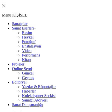
Menu
KİŞİSEL
Sanatçılar
Sanat Eserleri
Resim
Heykel
Fotoğraf
Enstalasyon
Video
Performans
Kitap
Projeler
Online Sergi
Güncel
Geçmiş
Editöryel
Yazılar & Röportajlar
Haberler
Koleksiyoner Seçkisi
Sanatçı Atölyesi
Sanat Danışmanlığı