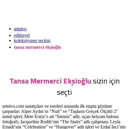
artnivo
editöryel
koleksiyoner seçkisi
tansa mermerci ekşioğlu
Tansa Mermerci Ekşioğlu
sizin için
seçti
artnivo.com sanatçıları ve eserleri arasında ilk etapta gözüme
çarpanlar: Alper Aydın’ın “Nuh” ve “Taşların Gerçek Ölçütü 2”
isimli işleri; Mete Ersöz’e ait “İsimsiz” adlı, uçan helyum balonu
fotoğrafı; Jacqueline Roditi’nin “The Stairs” adlı çalışması; Leyla
Emadi’nin “Celebration” ve “Hangover” adlı işleri ve Erdal İnci’nin