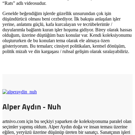
“Rats” adlı videosudur.
Genelde beğendiğim işlerde güzellik unsurundan çok işin
düşündürücü olması beni cezbediyor. İlk bakışta anlaşılan işler
yerine, anlatımı güçlü, kafa kurcalayan ve tecrübelerimle /
duyularımla bağlantı kuran işler hoşuma gidiyor. Birey olarak hassas
olduğum, üzerine düştüğüm bazı konular var. Kendi koleksiyonumu
oluştururken de bu konuları tema olarak ele almaya özen
gösteriyorum. Bu temaları; cinsiyet politikaları, kentsel dönüşüm,
politik mizah ve din kargaşası / ruhsal gelişim olarak sıralayabiliriz.
Alper Aydın - Nuh
artnivo.com için bu seçkiyi yaparken de koleksiyonuma paralel olan
seçimler yapmış oldum. Alper Aydın doğa ve insan teması üzerine
eğilen, yeryüzü üzerine düşünüp üreten bir sanatçı. Sanatçının işleri