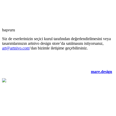
başvuru
Siz de eserlerinizin seçici kurul tarafından değerlendirilmesini veya
tasarımlarınızın artnivo design store’da satılmasını istiyorsanız,
art@artnivo.com
‘dan bizimle iletişime geçebilirsiniz.
©2021 artnivo.com. tüm hakları saklıdır. web tasarım:
mare.design
.