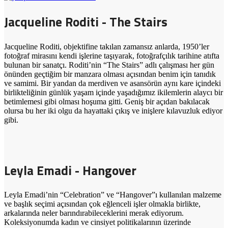
Jacqueline Roditi - The Stairs
Jacqueline Roditi, objektifine takılan zamansız anlarda, 1950’ler
fotoğraf mirasını kendi işlerine taşıyarak, fotoğrafçılık tarihine atıfta
bulunan bir sanatçı. Roditi’nin “The Stairs” adlı çalışması her gün
önünden geçtiğim bir manzara olması açısından benim için tanıdık
ve samimi. Bir yandan da merdiven ve asansörün aynı kare içindeki
birlikteliğinin günlük yaşam içinde yaşadığımız ikilemlerin alaycı bir
betimlemesi gibi olması hoşuma gitti. Geniş bir açıdan bakılacak
olursa bu her iki olgu da hayattaki çıkış ve inişlere kılavuzluk ediyor
gibi.
Leyla Emadi - Hangover
Leyla Emadi’nin “Celebration” ve “Hangover”ı kullanılan malzeme
ve başlık seçimi açısından çok eğlenceli işler olmakla birlikte,
arkalarında neler barındırabileceklerini merak ediyorum.
Koleksiyonumda kadın ve cinsiyet politikalarının üzerinde