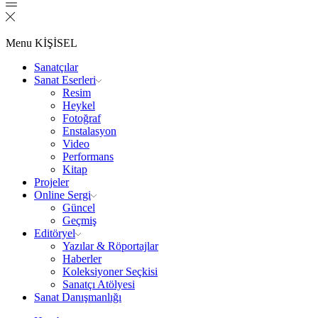
Menu
KİŞİSEL
Sanatçılar
Sanat Eserleri
Resim
Heykel
Fotoğraf
Enstalasyon
Video
Performans
Kitap
Projeler
Online Sergi
Güncel
Geçmiş
Editöryel
Yazılar & Röportajlar
Haberler
Koleksiyoner Seçkisi
Sanatçı Atölyesi
Sanat Danışmanlığı