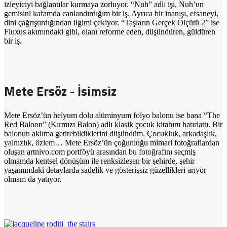
izleyiciyi bağlantılar kurmaya zorluyor. “Nuh” adlı işi, Nuh’un
gemisini kafamda canlandırdığım bir iş. Ayrıca bir inanışı, efsaneyi,
dini çağrıştırdığından ilgimi çekiyor. “Taşların Gerçek Ölçütü 2” ise
Fluxus akımındaki gibi, olanı reforme eden, düşündüren, güldüren
bir iş.
Mete Ersöz - İsimsiz
Mete Ersöz’ün helyum dolu alüminyum folyo balonu ise bana “The
Red Baloon” (Kırmızı Balon) adlı klasik çocuk kitabını hatırlattı. Bir
balonun aklıma getirebildiklerini düşündüm. Çocukluk, arkadaşlık,
yalnızlık, özlem… Mete Ersöz’ün çoğunluğu mimari fotoğraflardan
oluşan artnivo.com portföyü arasından bu fotoğrafını seçmiş
olmamda kentsel dönüşüm ile renksizleşen bir şehirde, şehir
yaşamındaki detaylarda sadelik ve gösterişsiz güzellikleri arıyor
olmam da yatıyor.