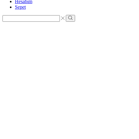
Hesabım
Sepet
Search
input
Search