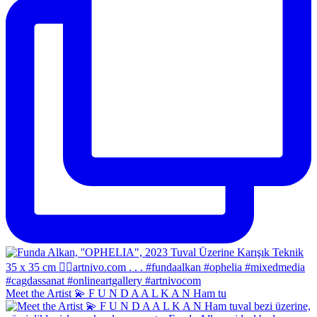
Meet the Artist 💫 F U N D A A L K A N Ham tu