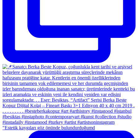
"Estetik kaygıları göz önünde bulundurduğumd