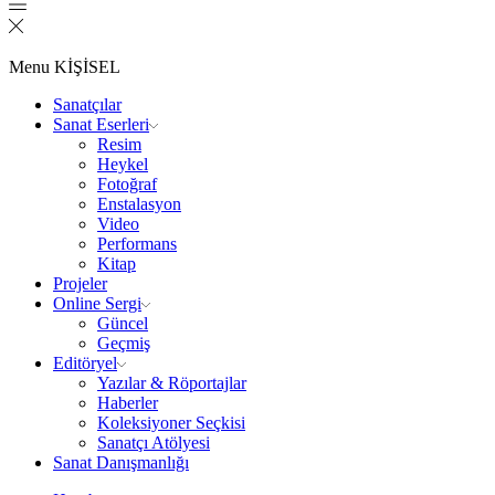
Menu
KİŞİSEL
Sanatçılar
Sanat Eserleri
Resim
Heykel
Fotoğraf
Enstalasyon
Video
Performans
Kitap
Projeler
Online Sergi
Güncel
Geçmiş
Editöryel
Yazılar & Röportajlar
Haberler
Koleksiyoner Seçkisi
Sanatçı Atölyesi
Sanat Danışmanlığı