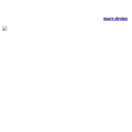
©2021 artnivo.com. tüm hakları saklıdır. web tasarım:
mare.design
.