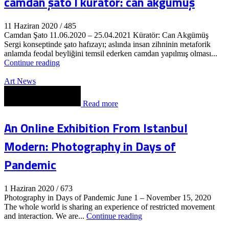
camdan şato l küratör: can akgümüş
11 Haziran 2020
/
485
Camdan Şato 11.06.2020 – 25.04.2021 Küratör: Can Akgümüş
Sergi konseptinde şato hafızayı; aslında insan zihninin metaforik
anlamda feodal beyliğini temsil ederken camdan yapılmış olması...
Continue reading
Art News
Read more
An Online Exhibition From Istanbul
Modern: Photography in Days of
Pandemic
1 Haziran 2020
/
673
Photography in Days of Pandemic June 1 – November 15, 2020
The whole world is sharing an experience of restricted movement
and interaction. We are...
Continue reading