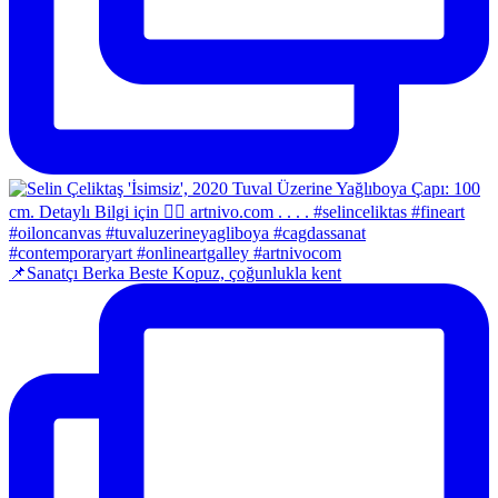
📌Sanatçı Berka Beste Kopuz, çoğunlukla kent