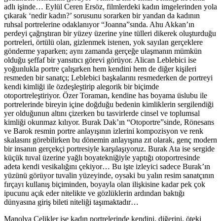
adlı işinde… Eylül Ceren Ersöz, filmlerdeki kadın imgelerinden yola
çıkarak ‘nedir kadın?’ sorusunu sorarken bir yandan da kadının
ruhsal portrelerine odaklanıyor “Joanna”sında. Ahu Akkan’ın
perdeyi çağrıştıran bir yüzey üzerine yine tülleri dikerek oluşturduğu
portreleri, örtülü olan, gizlenmek istenen, yok sayılan gerçeklere
gönderme yaparken; aynı zamanda gerçeğe ulaşmanın mümkün
olduğu şeffaf bir yansıtıcı görevi görüyor. Alican Leblebici ise
yoğunlukla portre çalışırken hem kendini hem de diğer kişileri
resmeden bir sanatçı; Leblebici başkalarını resmederken de portreyi
kendi kimliği ile özdeşleştirip alegorik bir biçimde
otoportreleştiriyor. Özer Toraman, kendine has boyama üslubu ile
portrelerinde bireyin içine doğduğu bedenin kimliklerin sergilendiği
yer olduğunun altını çizerken bu tasvirlerde cinsel ve toplumsal
kimliği okunmaz kılıyor. Burak Dak’ın “Otoportre”sinde, Rönesans
ve Barok resmin portre anlayışının izlerini kompozisyon ve renk
skalasını görebilirken bu dönemin anlayışına zıt olarak, genç modern
bir insanın gerçekçi portresiyle karşılaşıyoruz. Burak Ata ise sergide
küçük tuval üzerine yağlı boyatekniğiyle yaptığı otoportresinde
adeta kendi vesikalığını çekiyor… Bu işte izleyici sadece Burak’ın
yüzünü görüyor tuvalin yüzeyinde, oysaki bu yalın resim sanatçının
fırçayı kullanış biçiminden, boyayla olan ilişkisine kadar pek çok
ipucunu açık eder nitelikte ve gözlüklerin ardından baktığı
dünyasına giriş bileti niteliği taşımaktadır…
Manolya Çelikler ise kadın portrelerinde kendini, diğerini, öteki