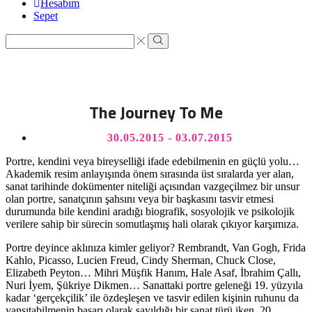
Hesabım
Sepet
Search
input
Search
The Journey To Me
30.05.2015 - 03.07.2015
Portre, kendini veya bireyselliği ifade edebilmenin en güçlü yolu…
Akademik resim anlayışında önem sırasında üst sıralarda yer alan,
sanat tarihinde dokümenter niteliği açısından vazgeçilmez bir unsur
olan portre, sanatçının şahsını veya bir başkasını tasvir etmesi
durumunda bile kendini aradığı biografik, sosyolojik ve psikolojik
verilere sahip bir sürecin somutlaşmış hali olarak çıkıyor karşımıza.
Portre deyince aklınıza kimler geliyor? Rembrandt, Van Gogh, Frida
Kahlo, Picasso, Lucien Freud, Cindy Sherman, Chuck Close,
Elizabeth Peyton… Mihri Müşfik Hanım, Hale Asaf, İbrahim Çallı,
Nuri İyem, Şükriye Dikmen… Sanattaki portre geleneği 19. yüzyıla
kadar ‘gerçekçilik’ ile özdeşleşen ve tasvir edilen kişinin ruhunu da
yansıtabilmenin başarı olarak sayıldığı bir sanat türü iken, 20.