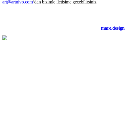
art@artnivo.com
‘dan bizimle iletişime geçebilirsiniz.
©2021 artnivo.com. tüm hakları saklıdır. web tasarım:
mare.design
.