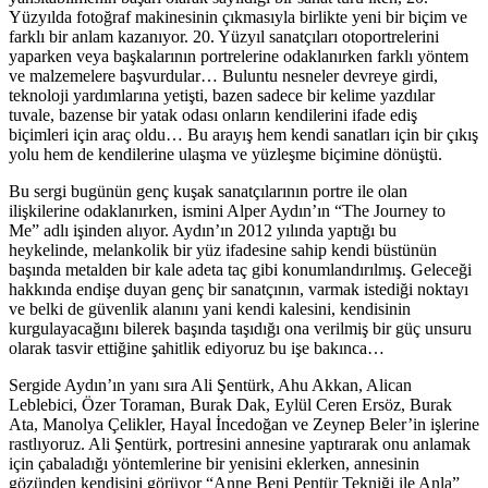
Yüzyılda fotoğraf makinesinin çıkmasıyla birlikte yeni bir biçim ve
farklı bir anlam kazanıyor. 20. Yüzyıl sanatçıları otoportrelerini
yaparken veya başkalarının portrelerine odaklanırken farklı yöntem
ve malzemelere başvurdular… Buluntu nesneler devreye girdi,
teknoloji yardımlarına yetişti, bazen sadece bir kelime yazdılar
tuvale, bazense bir yatak odası onların kendilerini ifade ediş
biçimleri için araç oldu… Bu arayış hem kendi sanatları için bir çıkış
yolu hem de kendilerine ulaşma ve yüzleşme biçimine dönüştü.
Bu sergi bugünün genç kuşak sanatçılarının portre ile olan
ilişkilerine odaklanırken, ismini Alper Aydın’ın “The Journey to
Me” adlı işinden alıyor. Aydın’ın 2012 yılında yaptığı bu
heykelinde, melankolik bir yüz ifadesine sahip kendi büstünün
başında metalden bir kale adeta taç gibi konumlandırılmış. Geleceği
hakkında endişe duyan genç bir sanatçının, varmak istediği noktayı
ve belki de güvenlik alanını yani kendi kalesini, kendisinin
kurgulayacağını bilerek başında taşıdığı ona verilmiş bir güç unsuru
olarak tasvir ettiğine şahitlik ediyoruz bu işe bakınca…
Sergide Aydın’ın yanı sıra Ali Şentürk, Ahu Akkan, Alican
Leblebici, Özer Toraman, Burak Dak, Eylül Ceren Ersöz, Burak
Ata, Manolya Çelikler, Hayal İncedoğan ve Zeynep Beler’in işlerine
rastlıyoruz. Ali Şentürk, portresini annesine yaptırarak onu anlamak
için çabaladığı yöntemlerine bir yenisini eklerken, annesinin
gözünden kendisini görüyor “Anne Beni Pentür Tekniği ile Anla”