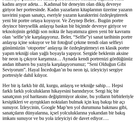
kadını arıyor adeta… Kadınsal bir deneyim olan dikiş devreye
giriyor her portresinde. Kadın yazarların kitaplarının üzerine yazarın
tasvirini yapan sanatçı, eseriyle yazarın karakterini özdeşleştirerek
yeni bir portre ortaya koyuyor. Ve Zeynep Beler.. Bugün portre
deyince bireysellik anlayışı baskın bir biçimde devreye giriyor ve
teknolojinin geldiği son nokta ile hayatımıza giren yeni bir kavramı
olan ‘selfie’yle karşılaşıyoruz. Beler, “Selfie”yi sanat tarihinin portre
anlayışı içine sokuyor ve bir fotoğraf çekme trendi olan selfieyi
günümüzün ‘otoportre’ anlayışı ile özdeşleştirmeyi en klasik portre
yapım tekniği olan yağlı boyayla yapıyor. Sergide beklenin aksine
bir neon iş çıkıyor karşımıza… Aynada kendi portrenizi gördüğünüz
andan itibaren bu yazıyla karşılaşıyorsunuz; “Seni Olduğun Gibi
Seviyorum”. Hayal İncedoğan’ın bu neon işi, izleyiciyi sergiye
portresiyle dahil kılıyor.
Her bir iş farklı bir dil, kurgu, anlayış ve tekniğe sahip… Hepsi
farklı farklı yolculukların hikayesini barındıryor. Sergi hiç bir
sanatçının yol haritasını değiştirmiyor aksine, bu yolların birbirleriyle
kesiştikleri ve ayrıştıkları noktaları bulmak için kuş bakışı bir açı
sunuyor. İzleycinin, Google Map’ten yol durumuna bakması gibi,
sanatçıların dünyalarına, içsel yolculuklarına yukarıdan bir bakış
imkanı sunuyor ve bu yola izleyiciyi de davet ediyor….