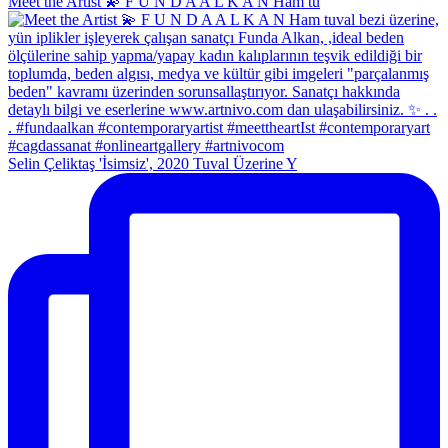
Meet the Artist 💫 F U N D A A L K A N Ham tu
Selin Çeliktaş 'İsimsiz', 2020 Tuval Üzerine Y