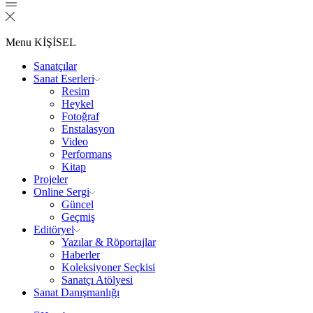
Menu
KİŞİSEL
Sanatçılar
Sanat Eserleri
Resim
Heykel
Fotoğraf
Enstalasyon
Video
Performans
Kitap
Projeler
Online Sergi
Güncel
Geçmiş
Editöryel
Yazılar & Röportajlar
Haberler
Koleksiyoner Seçkisi
Sanatçı Atölyesi
Sanat Danışmanlığı