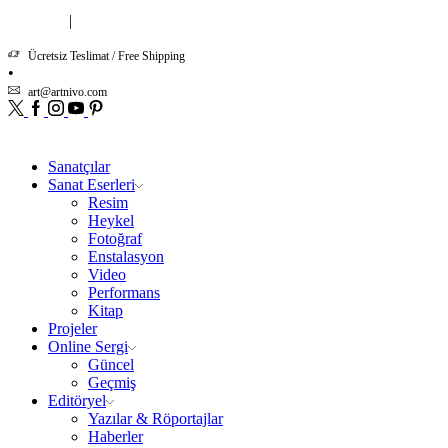
|
Hakkımızda
İletişim
Ücretsiz Teslimat / Free Shipping
art@artnivo.com
Twitter
Facebook
Instagram
Youtube
Pinterest
Sanatçılar
Sanat Eserleri
Resim
Heykel
Fotoğraf
Enstalasyon
Video
Performans
Kitap
Projeler
Online Sergi
Güncel
Geçmiş
Editöryel
Yazılar & Röportajlar
Haberler