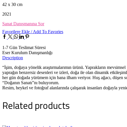
42 x 30 cm
2021
Sanat Danışmanına Sor
Favorilere Ekle / Add To Favories
Facebook
Twitter
Whatsapp
Linkedin
Pinterest
1-7 Gün Teslimat Süresi
Eser Kurulum Danışmanlığı
Description
“İşim, doğaya yönelik araştırmalarımın ürünü. Yaprakların mevsimsel 
yaprağın benzersiz desenleri ve izleri, doğa ile olan dinamik etkileşi
her gün doğada yürümem için bana ilham veriyor. Huş ağacı, düşen so
“Doğanın Sanatı”nı buluyorum.
Resim, heykel ve fotoğraf alanlarında çalışarak insanları doğayla yen
Related products