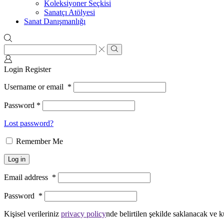
Koleksiyoner Seçkisi
Sanatçı Atölyesi
Sanat Danışmanlığı
Search
input
Search
Login
Register
Username or email
*
Password
*
Lost password?
Remember Me
Log in
Email address
*
Password
*
Kişisel verileriniz
privacy policy
nde belirtilen şekilde saklanacak ve k