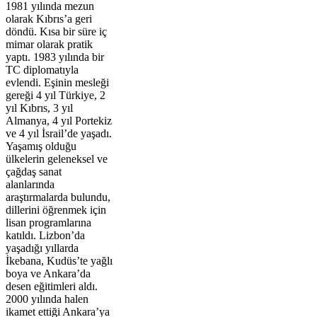
1981 yılında mezun
olarak Kıbrıs’a geri
döndü. Kısa bir süre iç
mimar olarak pratik
yaptı. 1983 yılında bir
TC diplomatıyla
evlendi. Eşinin mesleği
gereği 4 yıl Türkiye, 2
yıl Kıbrıs, 3 yıl
Almanya, 4 yıl Portekiz
ve 4 yıl İsrail’de yaşadı.
Yaşamış olduğu
ülkelerin geleneksel ve
çağdaş sanat
alanlarında
araştırmalarda bulundu,
dillerini öğrenmek için
lisan programlarına
katıldı. Lizbon’da
yaşadığı yıllarda
İkebana, Kudüs’te yağlı
boya ve Ankara’da
desen eğitimleri aldı.
2000 yılında halen
ikamet ettiği Ankara’ya