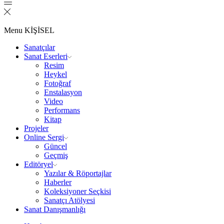
Menu
KİŞİSEL
Sanatçılar
Sanat Eserleri
Resim
Heykel
Fotoğraf
Enstalasyon
Video
Performans
Kitap
Projeler
Online Sergi
Güncel
Geçmiş
Editöryel
Yazılar & Röportajlar
Haberler
Koleksiyoner Seçkisi
Sanatçı Atölyesi
Sanat Danışmanlığı