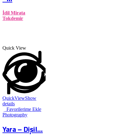
İdil Mirata
Tokdemir
Quick View
QuickView
Show
details
Favorilerime Ekle
Photography
Yara – Dişil...