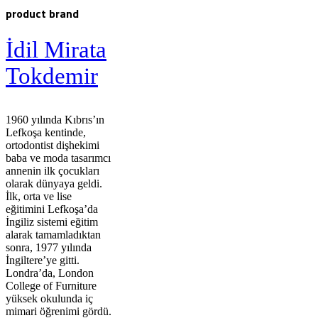
product brand
İdil Mirata
Tokdemir
1960 yılında Kıbrıs’ın
Lefkoşa kentinde,
ortodontist dişhekimi
baba ve moda tasarımcı
annenin ilk çocukları
olarak dünyaya geldi.
İlk, orta ve lise
eğitimini Lefkoşa’da
İngiliz sistemi eğitim
alarak tamamladıktan
sonra, 1977 yılında
İngiltere’ye gitti.
Londra’da, London
College of Furniture
yüksek okulunda iç
mimari öğrenimi gördü.