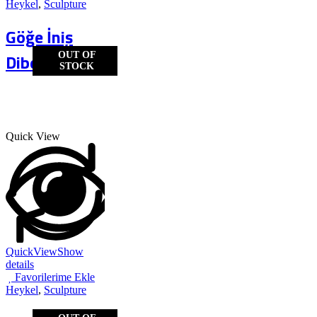
Heykel
,
Sculpture
Göğe İniş
OUT OF
Dibe Yük...
STOCK
Quick View
QuickView
Show
details
Favorilerime Ekle
Heykel
,
Sculpture