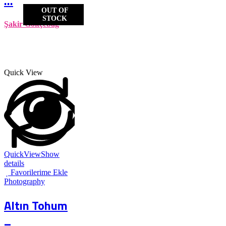
...
OUT OF
STOCK
Şakir Gökçebağ
Quick View
QuickView
Show
details
Favorilerime Ekle
Photography
Altın Tohum
–...