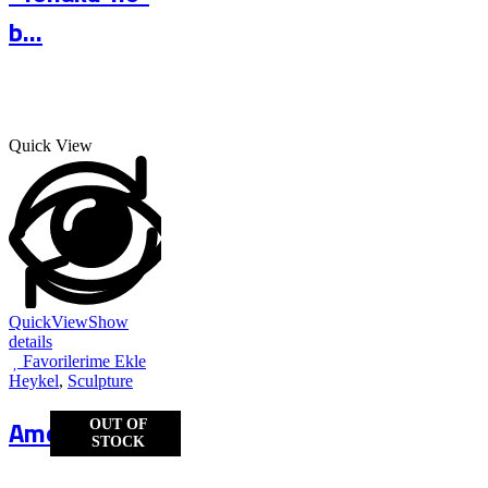
b...
Quick View
QuickView
Show
details
Favorilerime Ekle
Heykel
,
Sculpture
Amor&Amor
OUT OF
STOCK