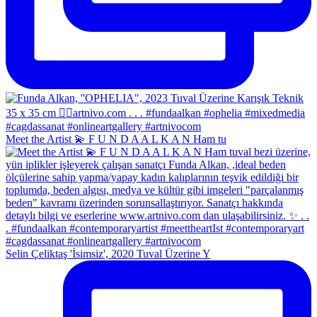
Meet the Artist 💫 F U N D A A L K A N Ham tu
Selin Çeliktaş 'İsimsiz', 2020 Tuval Üzerine Y