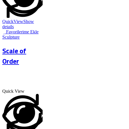
QuickView
Show
details
Favorilerime Ekle
Sculpture
Scale of
Order
Quick View