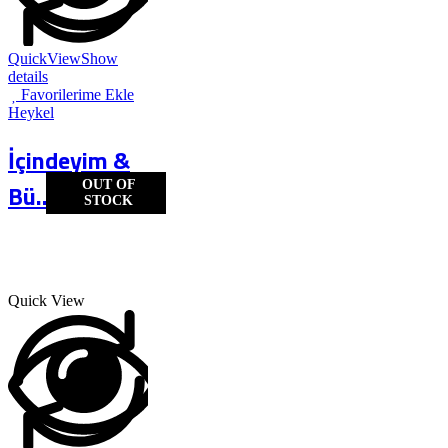
QuickView
Show
details
Favorilerime Ekle
Heykel
İçindeyim &
OUT OF
Bü...
STOCK
Quick View