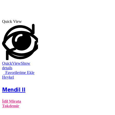
Quick View
QuickView
Show
details
Favorilerime Ekle
Heykel
Mendil II
İdil Mirata
Tokdemir