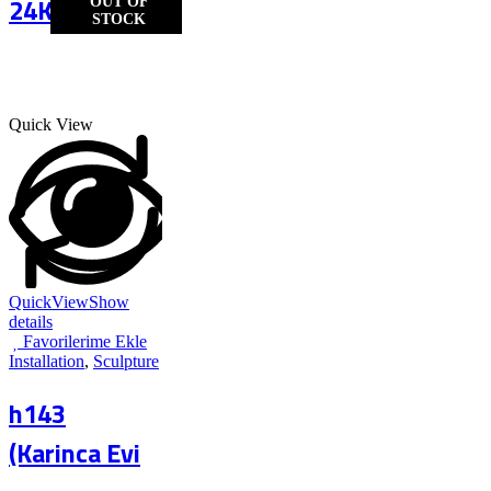
24K
OUT OF
STOCK
Quick View
QuickView
Show
details
Favorilerime Ekle
Installation
,
Sculpture
h143
(Karinca Evi