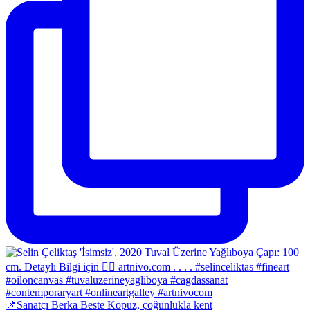
📌Sanatçı Berka Beste Kopuz, çoğunlukla kent