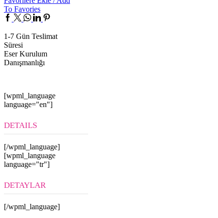
Favorilere Ekle / Add
To Favories
Facebook
Twitter
Whatsapp
Linkedin
Pinterest
1-7 Gün Teslimat
Süresi
Eser Kurulum
Danışmanlığı
[wpml_language
language="en"]
DETAILS
[/wpml_language]
[wpml_language
language="tr"]
DETAYLAR
[/wpml_language]