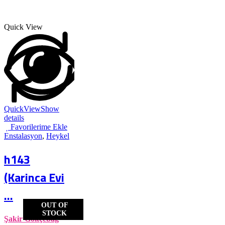
Quick View
QuickView
Show
details
Favorilerime Ekle
Enstalasyon
,
Heykel
h143
(Karinca Evi
...
OUT OF
STOCK
Şakir Gökçebağ