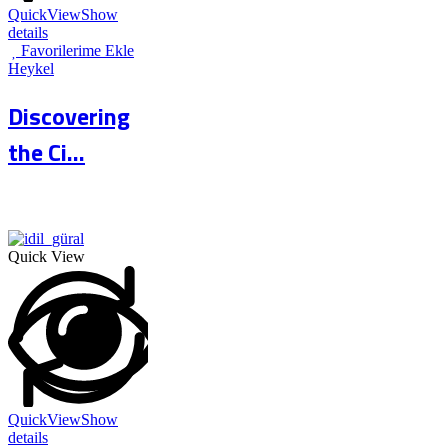
QuickView
Show
details
Favorilerime Ekle
Heykel
Discovering
the Ci...
Quick View
QuickView
Show
details