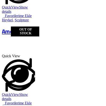
QuickView
Show
details
Favorilerime Ekle
Heykel
,
Sculpture
Amor&Amor
OUT OF
STOCK
Quick View
QuickView
Show
details
Favorilerime Ekle