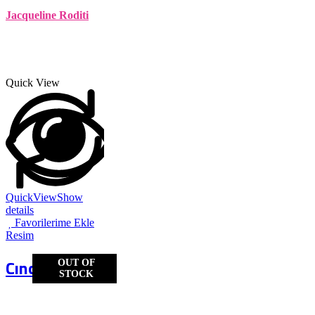
Jacqueline Roditi
Quick View
QuickView
Show
details
Favorilerime Ekle
Resim
Cıncık no.2
OUT OF
STOCK