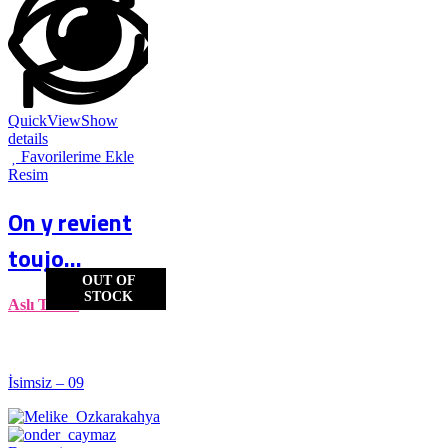
QuickView
Show
details
Favorilerime Ekle
Resim
On y revient
toujo...
OUT OF
STOCK
Aslı Torcu
İsimsiz – 09