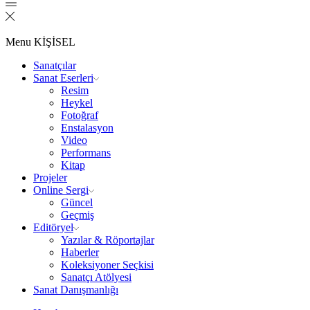
Menu
KİŞİSEL
Sanatçılar
Sanat Eserleri
Resim
Heykel
Fotoğraf
Enstalasyon
Video
Performans
Kitap
Projeler
Online Sergi
Güncel
Geçmiş
Editöryel
Yazılar & Röportajlar
Haberler
Koleksiyoner Seçkisi
Sanatçı Atölyesi
Sanat Danışmanlığı