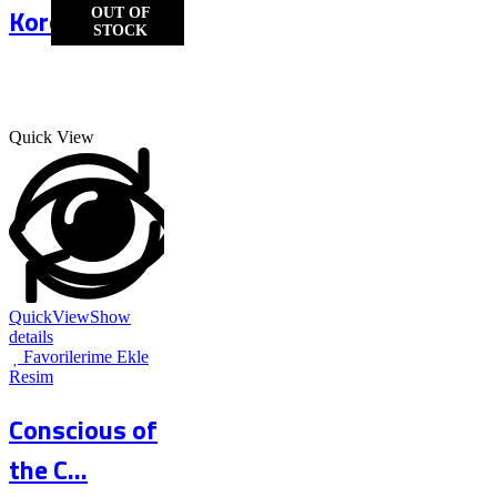
Koro 1
OUT OF
STOCK
Quick View
QuickView
Show
details
Favorilerime Ekle
Resim
Conscious of
the C...