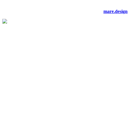
©2021 artnivo.com. tüm hakları saklıdır. web tasarım:
mare.design
.