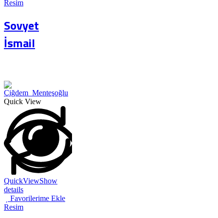
Resim
Sovyet
İsmail
Quick View
QuickView
Show
details
Favorilerime Ekle
Resim