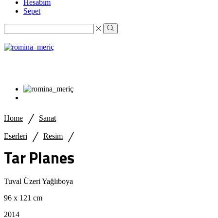
Hesabım
Sepet
Search
input
Search
/
Home
Sanat
/
/
Eserleri
Resim
Tar Planes
Tuval Üzeri Yağlıboya
96 x 121 cm
2014