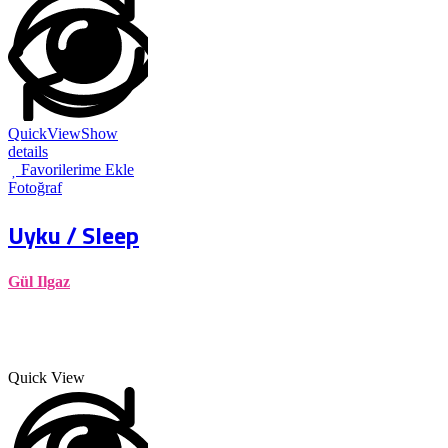
QuickView
Show
details
Favorilerime Ekle
Fotoğraf
Uyku / Sleep
Gül Ilgaz
Quick View