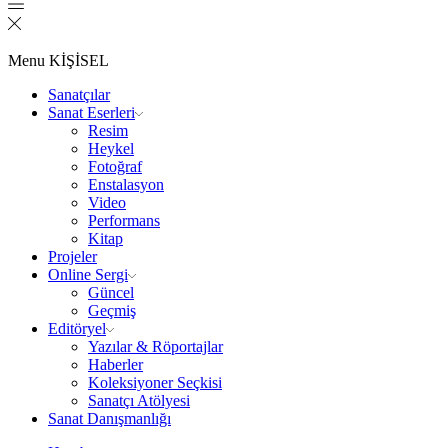
Menu
KİŞİSEL
Sanatçılar
Sanat Eserleri
Resim
Heykel
Fotoğraf
Enstalasyon
Video
Performans
Kitap
Projeler
Online Sergi
Güncel
Geçmiş
Editöryel
Yazılar & Röportajlar
Haberler
Koleksiyoner Seçkisi
Sanatçı Atölyesi
Sanat Danışmanlığı