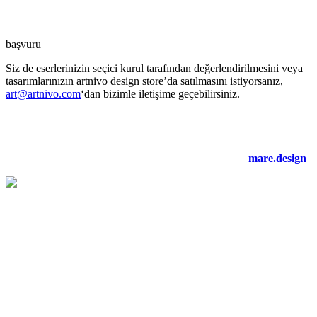
başvuru
Siz de eserlerinizin seçici kurul tarafından değerlendirilmesini veya
tasarımlarınızın artnivo design store’da satılmasını istiyorsanız,
art@artnivo.com
‘dan bizimle iletişime geçebilirsiniz.
©2021 artnivo.com. tüm hakları saklıdır. web tasarım:
mare.design
.