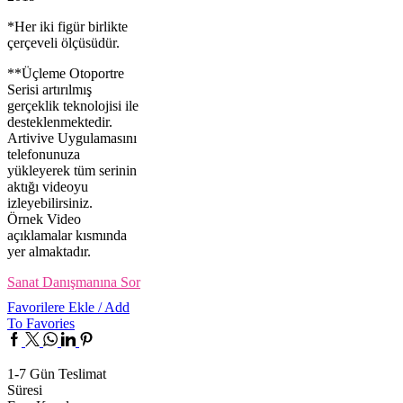
*Her iki figür birlikte
çerçeveli ölçüsüdür.
**Üçleme Otoportre
Serisi artırılmış
gerçeklik teknolojisi ile
desteklenmektedir.
Artivive Uygulamasını
telefonunuza
yükleyerek tüm serinin
aktığı videoyu
izleyebilirsiniz.
Örnek Video
açıklamalar kısmında
yer almaktadır.
Sanat Danışmanına Sor
Favorilere Ekle / Add
To Favories
Facebook
Twitter
Whatsapp
Linkedin
Pinterest
1-7 Gün Teslimat
Süresi