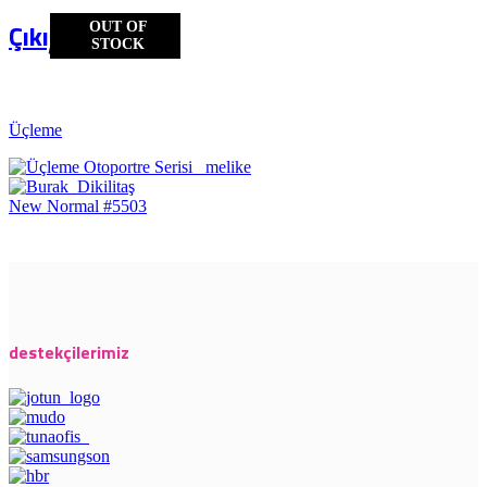
Çıkış
OUT OF
STOCK
Üçleme
New Normal #5503
destekçilerimiz