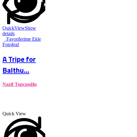
QuickView
Show
details
Favorilerime Ekle
Fotoğraf
A Tripe for
Balthu...
Nazif Topçuoğlu
Quick View