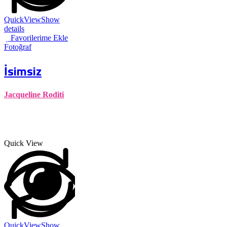
QuickView
Show
details
Favorilerime Ekle
Fotoğraf
İsimsiz
Jacqueline Roditi
Quick View
QuickView
Show