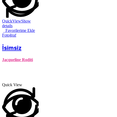
QuickView
Show
details
Favorilerime Ekle
Fotoğraf
İsimsiz
Jacqueline Roditi
Quick View