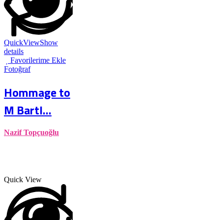
QuickView
Show
details
Favorilerime Ekle
Fotoğraf
Hommage to
M Bartl...
Nazif Topçuoğlu
Quick View