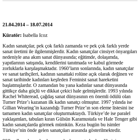
21.04.2014 – 18.07.2014
Küratör:
Isabella Icoz
Kadın sanatçılar, pek çok farklı zamanda ve pek çok farklı yerde
sanat üretimi ile ilgilenmişlerdir. Kadın sanatçılar cinsiyet önyargıları
nedeniyle ana akım sanat dünyasında; eğitimde, dolaşımda,
yapıtlarının satışında, kendilerini tanıtmada ve kabul görmede
zorluklarla karşılaşmaktadır. 1960’ların sonlarında, kadın sanatçılar
ve sanat tarihçileri, kadının sanattaki rolüne açık olarak değinen ve
sanat tarihinde kadınları keşfeden Feminist sanat hareketini
başlatmışlardır. O zamandan bu yana kadınlar sanat dünyasında
gittikçe daha güçlü ve dikkat çekici hale gelmişlerdir. 1993 yılında
Rachel Whiteread, çağdaş sanat dünyasının en önemli ödülü olan
Turner Prize’ı kazanan ilk kadın sanatçı olmuştur. 1997 yılında ise
Gillian Wearing’in kazandığı Turner Prize’ın son eleme listesini ise
tamamen kadın sanatçılar oluşturmaktaydı. Türkiye’de ise paralel
yaklaşımları, tabuları kıran Gülsün Karamustafa ve Hale Tenger gibi
kadın sanatçılarda görmek mümkün. Keza bugün bu isimler
Türkiye’nin önde gelen sanatçıları arasında gösterilmektedir.