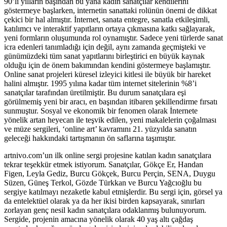
90’lı yılların başından bu yana kadın sanatçılar kendilerini
göstermeye başlarken, internetin sanattaki rolünün önemi de dikkat
çekici bir hal almıştır. İnternet, sanata entegre, sanatla etkileşimli,
katılımcı ve interaktif yapıtların ortaya çıkmasına katkı sağlayarak,
yeni formların oluşumunda rol oynamıştır. Sadece yeni türlerde sanat
icra edenleri tanımladığı için değil, aynı zamanda geçmişteki ve
günümüzdeki tüm sanat yapıtlarını birleştirici en büyük kaynak
olduğu için de önem bakımından kendini göstermeye başlamıştır.
Online sanat projeleri küresel izleyici kitlesi ile büyük bir hareket
halini almıştır. 1995 yılına kadar tüm internet sitelerinin %8’i
sanatçılar tarafından üretilmiştir. Bu durum sanatçılara eşi
görülmemiş yeni bir aracı, en başından itibaren şekillendirme fırsatı
sunmuştur. Sosyal ve ekonomik bir fenomen olarak İnternete
yönelik artan heyecan ile teşvik edilen, yeni makalelerin çoğalması
ve müze sergileri, ‘online art’ kavramını 21. yüzyılda sanatın
geleceği hakkındaki tartışmanın ön saflarına taşımıştır.
artnivo.com’un ilk online sergi projesine katılan kadın sanatçılara
tekrar teşekkür etmek istiyorum. Sanatçılar, Gökçe Er, Handan
Figen, Leyla Gediz, Burcu Gökçek, Burcu Perçin, SENA, Duygu
Süzen, Güneş Terkol, Gözde Türkkan ve Burcu Yağcıoğlu bu
sergiye katılmayı nezaketle kabul etmişlerdir. Bu sergi için, görsel ya
da entelektüel olarak ya da her ikisi birden kapsayarak, sınırları
zorlayan genç nesil kadın sanatçılara odaklanmış bulunuyorum.
Sergide, projenin amacına yönelik olarak 40 yaş altı çağdaş