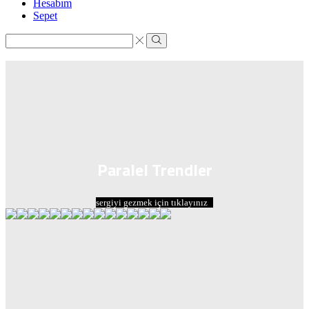
Hesabım
Sepet
Search
input
Search
Paralel Trendler
sergiyi gezmek için tıklayınız