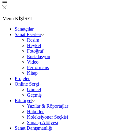
Menu
KİŞİSEL
Sanatçılar
Sanat Eserleri
Resim
Heykel
Fotoğraf
Enstalasyon
Video
Performans
Kitap
Projeler
Online Sergi
Güncel
Geçmiş
Editöryel
Yazılar & Röportajlar
Haberler
Koleksiyoner Seçkisi
Sanatçı Atölyesi
Sanat Danışmanlığı