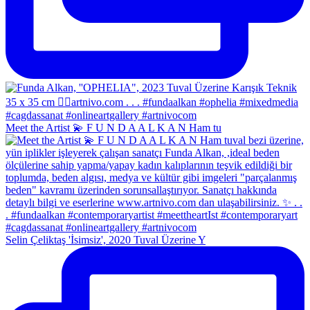
Meet the Artist 💫 F U N D A A L K A N Ham tu
Selin Çeliktaş 'İsimsiz', 2020 Tuval Üzerine Y