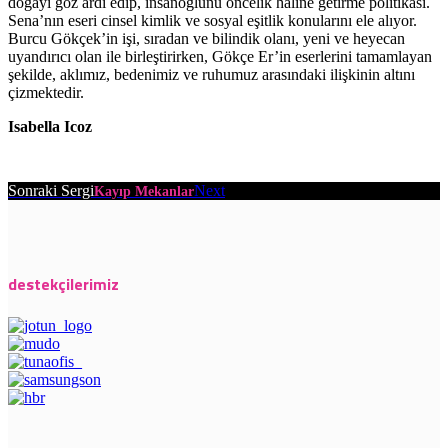
doğayı göz ardı edip, insanoğlunu öncelik haline getirme politikası.
Sena’nın eseri cinsel kimlik ve sosyal eşitlik konularını ele alıyor.
Burcu Gökçek’in işi, sıradan ve bilindik olanı, yeni ve heyecan
uyandırıcı olan ile birleştirirken, Gökçe Er’in eserlerini tamamlayan
şekilde, aklımız, bedenimiz ve ruhumuz arasındaki ilişkinin altını
çizmektedir.
Isabella Icoz
Sonraki Sergi
Next
Kayıp Mekanlar
destekçilerimiz