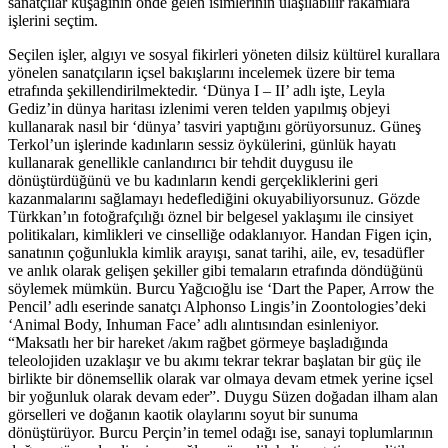
sanatçılar kuşağının önde gelen isimlerinin ulaşılabilir rakamlara
işlerini seçtim.
Seçilen işler, algıyı ve sosyal fikirleri yöneten dilsiz kültürel kurallara
yönelen sanatçıların içsel bakışlarını incelemek üzere bir tema
etrafında şekillendirilmektedir. ‘Dünya I – II’ adlı işte, Leyla
Gediz’in dünya haritası izlenimi veren telden yapılmış objeyi
kullanarak nasıl bir ‘dünya’ tasviri yaptığını görüyorsunuz. Güneş
Terkol’un işlerinde kadınların sessiz öykülerini, günlük hayatı
kullanarak genellikle canlandırıcı bir tehdit duygusu ile
dönüştürdüğünü ve bu kadınların kendi gerçekliklerini geri
kazanmalarını sağlamayı hedeflediğini okuyabiliyorsunuz. Gözde
Türkkan’ın fotoğrafçılığı öznel bir belgesel yaklaşımı ile cinsiyet
politikaları, kimlikleri ve cinselliğe odaklanıyor. Handan Figen için,
sanatının çoğunlukla kimlik arayışı, sanat tarihi, aile, ev, tesadüfler
ve anlık olarak gelişen şekiller gibi temaların etrafında döndüğünü
söylemek mümkün. Burcu Yağcıoğlu ise ‘Dart the Paper, Arrow the
Pencil’ adlı eserinde sanatçı Alphonso Lingis’in Zoontologies’deki
‘Animal Body, Inhuman Face’ adlı alıntısından esinleniyor.
“Maksatlı her bir hareket /akım rağbet görmeye başladığında
teleolojiden uzaklaşır ve bu akımı tekrar tekrar başlatan bir güç ile
birlikte bir dönemsellik olarak var olmaya devam etmek yerine içsel
bir yoğunluk olarak devam eder”. Duygu Süzen doğadan ilham alan
görselleri ve doğanın kaotik olaylarını soyut bir sunuma
dönüştürüyor. Burcu Perçin’in temel odağı ise, sanayi toplumlarının