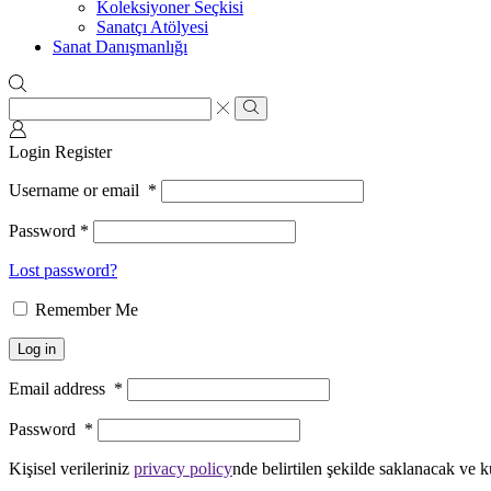
Koleksiyoner Seçkisi
Sanatçı Atölyesi
Sanat Danışmanlığı
Search
input
Search
Login
Register
Username or email
*
Password
*
Lost password?
Remember Me
Log in
Email address
*
Password
*
Kişisel verileriniz
privacy policy
nde belirtilen şekilde saklanacak ve k