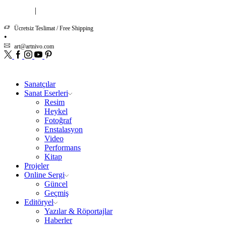
|
Hakkımızda
İletişim
Ücretsiz Teslimat / Free Shipping
art@artnivo.com
Twitter
Facebook
Instagram
Youtube
Pinterest
Sanatçılar
Sanat Eserleri
Resim
Heykel
Fotoğraf
Enstalasyon
Video
Performans
Kitap
Projeler
Online Sergi
Güncel
Geçmiş
Editöryel
Yazılar & Röportajlar
Haberler