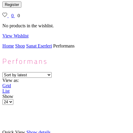
Register
0
0
No products in the wishlist.
View Wishlist
Home
Shop
Sanat Eserleri
Performans
Performans
View as:
Grid
List
Show
Products
per
page
Quick View
Show details