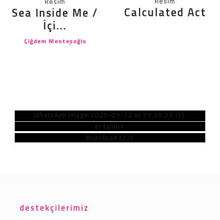
Resim
Resim
Calculated Act
Sea Inside Me /
İçi...
Çiğdem Menteşoğlu
Haberler
Gel kızgınlığı(nı/mızı)
konuşalım öyleyse.
Koleksiyoner
Online Sergi
destekçilerimiz
Sanatçı Atölyesi
Seçkisi