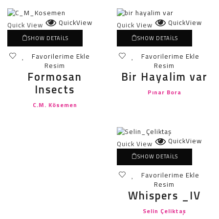
QuickView
QuickView
Quick View
Quick View
SHOW DETAILS
SHOW DETAILS
Favorilerime Ekle
Favorilerime Ekle
Resim
Resim
Formosan
Bir Hayalim var
Insects
Pınar Bora
C.M. Kösemen
QuickView
Quick View
SHOW DETAILS
Favorilerime Ekle
Resim
Whispers _IV
Selin Çeliktaş