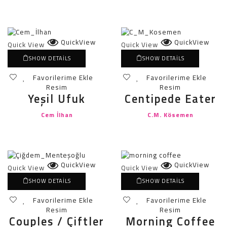
QuickView
QuickView
Quick View
Quick View
SHOW DETAILS
SHOW DETAILS
Favorilerime Ekle
Favorilerime Ekle
Resim
Resim
Yeşil Ufuk
Centipede Eater
Cem İlhan
C.M. Kösemen
QuickView
QuickView
Quick View
Quick View
SHOW DETAILS
SHOW DETAILS
Favorilerime Ekle
Favorilerime Ekle
Resim
Resim
Couples / Çiftler
Morning Coffee