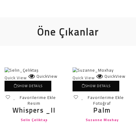
Sergi (25 – 31 Mayıs 2026)
Öne Çıkanlar
QuickView
QuickView
Quick View
Quick View
SHOW DETAILS
SHOW DETAILS
Favorilerime Ekle
Favorilerime Ekle
Resim
Fotoğraf
Whispers _II
Palm
Selin Çeliktaş
Suzanne Moxhay