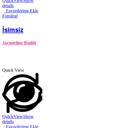
QuickView
Show
details
Favorilerime Ekle
Fotoğraf
İsimsiz
Jacqueline Roditi
Quick View
QuickView
Show
details
Favorilerime Ekle