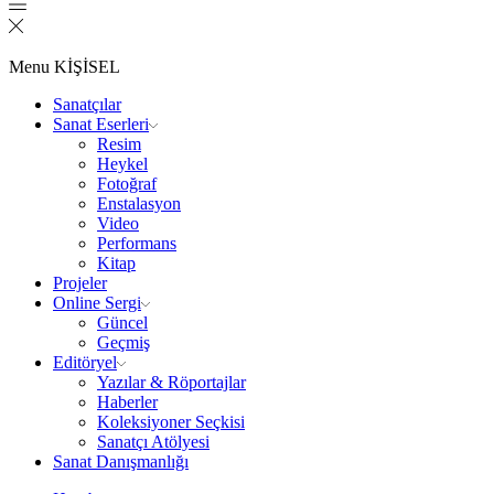
Menu
KİŞİSEL
Sanatçılar
Sanat Eserleri
Resim
Heykel
Fotoğraf
Enstalasyon
Video
Performans
Kitap
Projeler
Online Sergi
Güncel
Geçmiş
Editöryel
Yazılar & Röportajlar
Haberler
Koleksiyoner Seçkisi
Sanatçı Atölyesi
Sanat Danışmanlığı