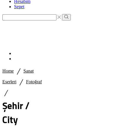
Hesabım
Sepet
Search
input
Search
/
Home
Sanat
/
Eserleri
Fotoğraf
/
Şehir /
City