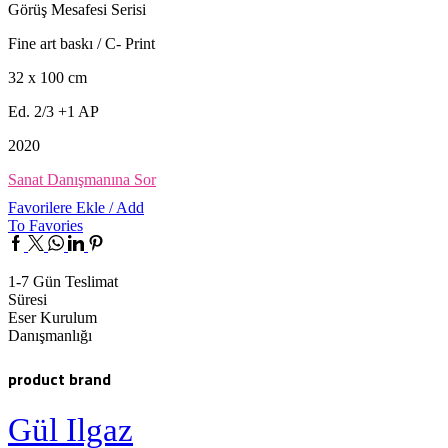
Görüş Mesafesi Serisi
Fine art baskı / C- Print
32 x 100 cm
Ed. 2/3 +1 AP
2020
Sanat Danışmanına Sor
Favorilere Ekle / Add
To Favories
Facebook
Twitter
Whatsapp
Linkedin
Pinterest
1-7 Gün Teslimat
Süresi
Eser Kurulum
Danışmanlığı
product brand
Gül Ilgaz