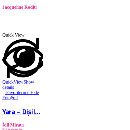
Jacqueline Roditi
Quick View
QuickView
Show
details
Favorilerime Ekle
Fotoğraf
Yara – Dişil...
İdil Mirata