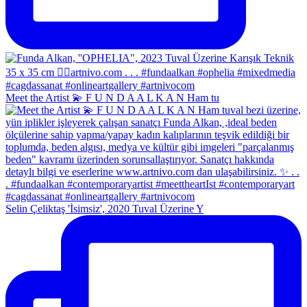
Meet the Artist 💫 F U N D A A L K A N Ham tu
Selin Çeliktaş 'İsimsiz', 2020 Tuval Üzerine Y