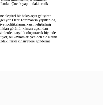
Isırılan Çocuk yapıtındaki erotik
 eleştirel bir bakış açısı geliştiren
a geliyor. Özer Toroman’ın yapıtları da,
et politikalarına karşı geliştirilmiş
ılıkları görünür kılması açısından
simlerde, karşıtlık oluşturacak biçimde
nüyor, bu kavramları yeniden ele alarak
mızdaki farklı cinsiyetlere gönderme