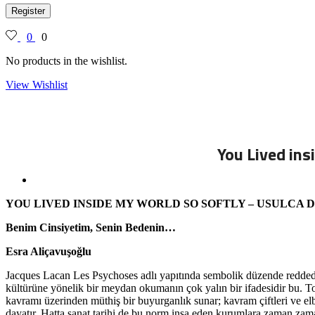
Register
0
0
No products in the wishlist.
View Wishlist
You Lived in
YOU LIVED INSIDE MY WORLD SO SOFTLY – USULCA
Benim Cinsiyetim, Senin Bedenin…
Esra Aliçavuşoğlu
Jacques Lacan Les Psychoses adlı yapıtında sembolik düzende reddedil
kültürüne yönelik bir meydan okumanın çok yalın bir ifadesidir bu. To
kavramı üzerinden müthiş bir buyurganlık sunar; kavram çiftleri ve elbe
dayatır. Hatta sanat tarihi de bu norm inşa eden kurumlara zaman 