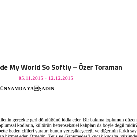
side My World So Softly – Özer Toraman
05.11.2015 - 12.12.2015
 DÜNYAMDA YAŞADIN
enin gerçekte geri döndüğünü iddia eder. Bir bakıma toplumun düzenleyi
plumsal kodların, kültürün heteroseksüel kalıpları da böyle değil midir
tte beden çiftleri yaratır; bunun yerleşikleşeceği ve diğerinin farklı say
zaman hizmet eder. Örneğin, Zeus ve Ganymedes’i kucak kucağa, yüzün