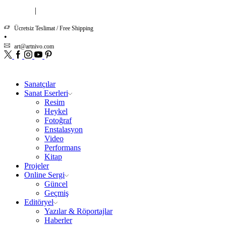
|
Hakkımızda
İletişim
Ücretsiz Teslimat / Free Shipping
art@artnivo.com
Twitter
Facebook
Instagram
Youtube
Pinterest
Sanatçılar
Sanat Eserleri
Resim
Heykel
Fotoğraf
Enstalasyon
Video
Performans
Kitap
Projeler
Online Sergi
Güncel
Geçmiş
Editöryel
Yazılar & Röportajlar
Haberler