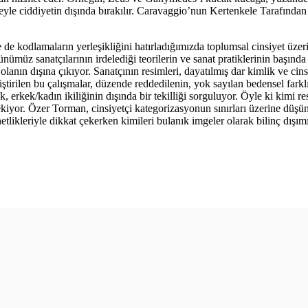
eyle ciddiyetin dışında bırakılır. Caravaggio’nun Kertenkele Tarafından 
de kodlamaların yerleşikliğini hatırladığımızda toplumsal cinsiyet üzerine
 günümüz sanatçılarının irdelediği teorilerin ve sanat pratiklerinin başınd
anın dışına çıkıyor. Sanatçının resimleri, dayatılmış dar kimlik ve cinsiy
liştirilen bu çalışmalar, düzende reddedilenin, yok sayılan bedensel farkl
 erkek/kadın ikiliğinin dışında bir tekilliği sorguluyor. Öyle ki kimi re
ekiyor. Özer Torman, cinsiyetçi kategorizasyonun sınırları üzerine düşü
netlikleriyle dikkat çekerken kimileri bulanık imgeler olarak bilinç dışı