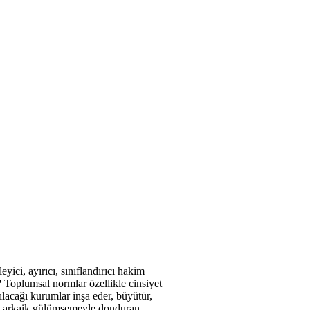
ci, ayırıcı, sınıflandırıcı hakim
? Toplumsal normlar özellikle cinsiyet
ılacağı kurumlar inşa eder, büyütür,
de arkaik gülümsemeyle donduran