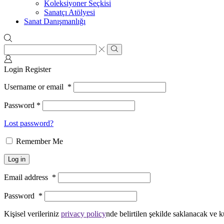
Koleksiyoner Seçkisi
Sanatçı Atölyesi
Sanat Danışmanlığı
Search
input
Search
Login
Register
Username or email
*
Password
*
Lost password?
Remember Me
Log in
Email address
*
Password
*
Kişisel verileriniz
privacy policy
nde belirtilen şekilde saklanacak ve k