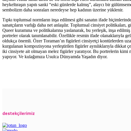
heykeltıraşın yapıtı sanki “eski günlerde kalmış”, alaycı bir gülümsem
sembolizm daha sonraları neredeyse hep kadının üzerine yüklenir.
Tıpkı toplumsal normların inşa edilmesi gibi sanatın ifade biçimlerinde 
sanatçıların varlığı daha net anlaşılır. Toplumsal cinsiyet politikaları,
Queer kuramına ve politikalarına yaslanarak, bu yerleşik, inşa edilmiş ol
portreler olarak tanımlanabilir. Özellikle resmin ifade olanaklarıyla ge
oldukça önemli. Özer Toraman’ın figürleri cinsiyetçi kontürlerden uzak,
kurgulanan kompozisyona yerleştirilen figürler aynılıklarıyla dikkat ç
iki cinsiyete ait olmayan melez figürler yaratıyor. Bu portrelerin kimi 
yapıyor. Ve kulağımıza Usulca Dünyamda Yaşadın diyor.
destekçilerimiz