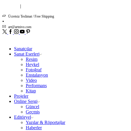
|
Hakkımızda
İletişim
Ücretsiz Teslimat / Free Shipping
art@artnivo.com
Sanatçılar
Sanat Eserleri
Resim
Heykel
Fotoğraf
Enstalasyon
Video
Performans
Kitap
Projeler
Online Sergi
Güncel
Geçmiş
Editöryel
Yazılar & Röportajlar
Haberler