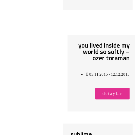
you lived inside my
world so softly –
özer toraman
05.11.2015 - 12.12.2015
detaylar
sublime