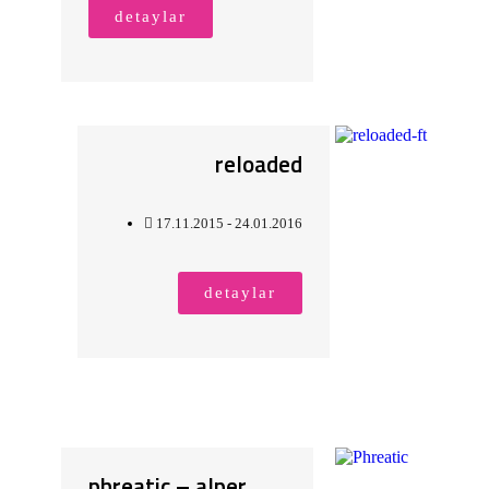
detaylar
reloaded
17.11.2015 - 24.01.2016
detaylar
phreatic – alper