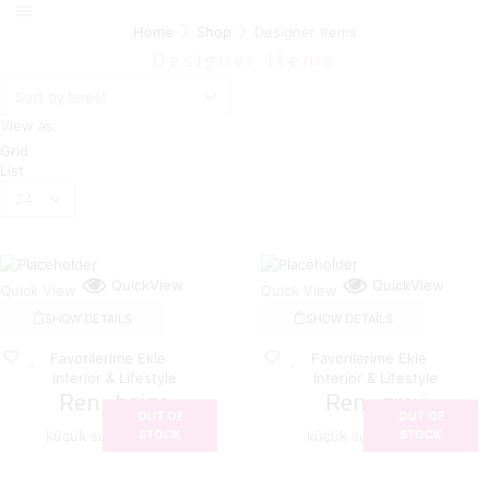
Home
Shop
Designer Items
Designer Items
View as:
Grid
List
Products
per
page
QuickView
QuickView
Quick View
Quick View
SHOW DETAILS
SHOW DETAILS
Favorilerime Ekle
Favorilerime Ekle
Interior & Lifestyle
Interior & Lifestyle
Ren_beige
Ren_grey
OUT OF
OUT OF
küçük sunum tabağı
küçük sunum tabağı
STOCK
STOCK