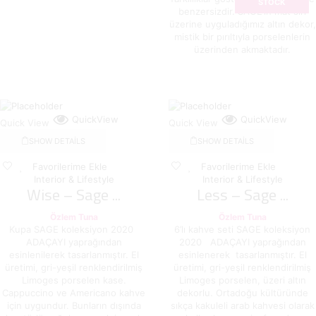
STOCK
benzersizdir. SAGE’in mat sırı
üzerine uyguladığımız altın dekor,
mistik bir pırıltıyla porselenlerin
üzerinden akmaktadır.
QuickView
QuickView
Quick View
Quick View
SHOW DETAILS
SHOW DETAILS
Favorilerime Ekle
Favorilerime Ekle
Interior & Lifestyle
Interior & Lifestyle
Wise – Sage ...
Less – Sage ...
Özlem Tuna
Özlem Tuna
Kupa SAGE koleksiyon 2020
6’lı kahve seti SAGE koleksiyon
ADAÇAYI yaprağından
2020 ADAÇAYI yaprağından
esinlenilerek tasarlanmıştır. El
esinlenerek tasarlanmıştır. El
üretimi, gri-yeşil renklendirilmiş
üretimi, gri-yeşil renklendirilmiş
Limoges porselen kase.
Limoges porselen, üzeri altın
Cappuccino ve Americano kahve
dekorlu. Ortadoğu kültüründe
için uygundur. Bunların dışında
sıkça kakuleli arab kahvesi olarak