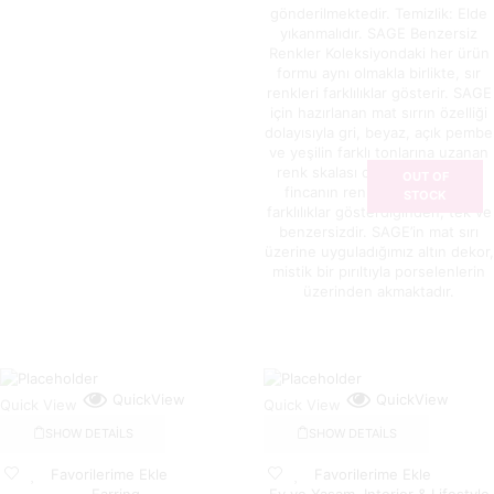
gönderilmektedir. Temizlik: Elde
yıkanmalıdır. SAGE Benzersiz
Renkler Koleksiyondaki her ürün
formu aynı olmakla birlikte, sır
renkleri farklılıklar gösterir. SAGE
için hazırlanan mat sırrın özelliği
dolayısıyla gri, beyaz, açık pembe
ve yeşilin farklı tonlarına uzanan
renk skalası oluşmaktadır. Her
OUT OF
fincanın renkleri birbirinden
STOCK
farklılıklar gösterdiğinden, tek ve
benzersizdir. SAGE’in mat sırı
üzerine uyguladığımız altın dekor,
mistik bir pırıltıyla porselenlerin
üzerinden akmaktadır.
QuickView
QuickView
Quick View
Quick View
SHOW DETAILS
SHOW DETAILS
Favorilerime Ekle
Favorilerime Ekle
Earring
Ev ve Yaşam
,
Interior & Lifestyle