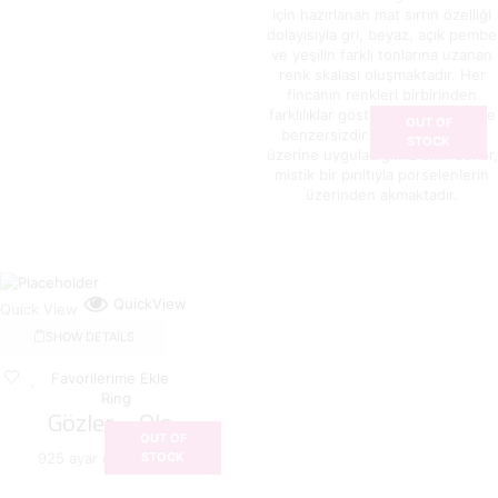
için hazırlanan mat sırrın özelliği
dolayısıyla gri, beyaz, açık pembe
ve yeşilin farklı tonlarına uzanan
renk skalası oluşmaktadır. Her
fincanın renkleri birbirinden
farklılıklar gösterdiğinden, tek ve
OUT OF
benzersizdir. SAGE’in mat sırı
STOCK
üzerine uyguladığımız altın dekor,
mistik bir pırıltıyla porselenlerin
üzerinden akmaktadır.
QuickView
Quick View
SHOW DETAILS
Favorilerime Ekle
Ring
Gözler – Ols...
OUT OF
925 ayar gümüş yüzük
STOCK