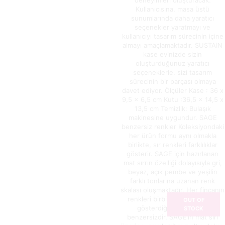
Kullanıcısına, masa üstü
sunumlarında daha yaratıcı
seçenekler yaratmayı ve
kullanıcıyı tasarım sürecinin içine
almayı amaçlamaktadır. SUSTAIN
kase evinizde sizin
oluşturduğunuz yaratıcı
seçeneklerle, sizi tasarım
sürecinin bir parçası olmaya
davet ediyor. Ölçüler Kase : 36 x
9,5 x 6,5 cm Kutu :36,5 x 14,5 x
13,5 cm Temizlik: Bulaşık
makinesine uygundur. SAGE
benzersiz renkler Koleksiyondaki
her ürün formu aynı olmakla
birlikte, sır renkleri farklılıklar
gösterir. SAGE için hazırlanan
mat sırrın özelliği dolayısıyla gri,
beyaz, açık pembe ve yeşilin
farklı tonlarına uzanan renk
skalası oluşmaktadır. Her fincanın
renkleri birbirinden farklılıklar
OUT OF
gösterdiğinden, tek ve
STOCK
benzersizdir. SAGE’in mat sırı