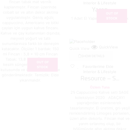
fincan tabak mat vernik
Interior & Lifestyle
Yaren
kaplanmıştır. Fincan üzerinde
cobalt sır ve altın dekor akıtma
OUT OF
uygulanmıştır. Geniş ağızlı;
1 Adet El Yapımı Seramik Bardak
STOCK
cappuccino, Americano ve bitki
çayları için uygun kahve fincanı.
Kahve ve çay kullanımları dışında;
meyveli yoğurt ve tatlı
sunumlarınıza farklı bir deneyim
QuickView
Quick View
katacaktır. Ölçüler 1 bardak: 150
ml Fincan : 5,8 x 10 cm Fincan
SHOW DETAILS
Tabak: 13,8 Ø cm Özel lazer
OUT OF
kesim süngerli ve kraft hediye
Favorilerime Ekle
STOCK
kutusunda ve ürün kimlik kartı ile
Interior & Lifestyle
gönderilmektedir. Temizlik: Elde
Resource – S...
yıkanmalıdır.
Özlem Tuna
2’li Cappuccino Kahve seti SAGE
koleksiyon 2020 ADAÇAYI
yaprağından esinlenerek
tasarlanmıştır. El üretimi, gri-yeşil
renklendirilmiş Limoges porselen,
üzeri altın dekorlu. Fincan mat ve
yarım sırlanmış olup, bir
bölümünde altın akıtma dekor