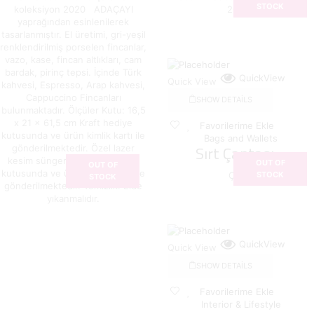
STOCK
koleksiyon 2020 ADAÇAYI
2020
yaprağından esinlenilerek
tasarlanmıştır. El üretimi, gri-yeşil
renklendirilmiş porselen fincanlar,
vazo, kase, fincan altlıkları, cam
bardak, pirinç tepsi. İçinde Türk
QuickView
Quick View
kahvesi, Espresso, Arap kahvesi,
Cappuccino Fincanları
SHOW DETAILS
bulunmaktadır. Ölçüler Kutu: 16,5
x 21 x 61,5 cm Kraft hediye
Favorilerime Ekle
kutusunda ve ürün kimlik kartı ile
Bags and Wallets
Sırt Çantası ̵...
gönderilmektedir. Özel lazer
kesim süngerli ve kraft hediye
OUT OF
OUT OF
kutusunda ve ürün kimlik kartı ile
Çanta
STOCK
STOCK
gönderilmektedir. Temizlik: Elde
yıkanmalıdır.
QuickView
Quick View
SHOW DETAILS
Favorilerime Ekle
Interior & Lifestyle