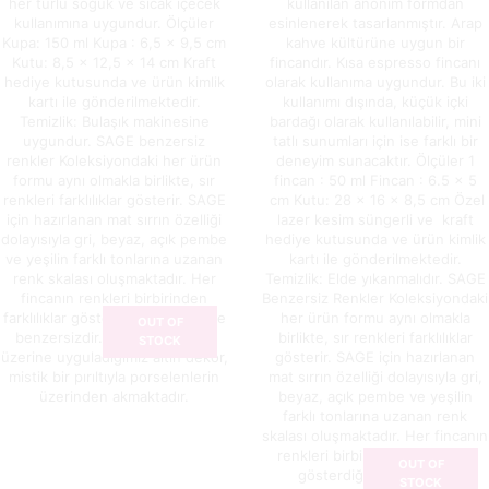
her türlü soğuk ve sıcak içecek
kullanılan anonim formdan
kullanımına uygundur. Ölçüler
esinlenerek tasarlanmıştır. Arap
Kupa: 150 ml Kupa : 6,5 x 9,5 cm
kahve kültürüne uygun bir
Kutu: 8,5 x 12,5 x 14 cm Kraft
fincandır. Kısa espresso fincanı
hediye kutusunda ve ürün kimlik
olarak kullanıma uygundur. Bu iki
kartı ile gönderilmektedir.
kullanımı dışında, küçük içki
Temizlik: Bulaşık makinesine
bardağı olarak kullanılabilir, mini
uygundur. SAGE benzersiz
tatlı sunumları için ise farklı bir
renkler Koleksiyondaki her ürün
deneyim sunacaktır. Ölçüler 1
formu aynı olmakla birlikte, sır
fincan : 50 ml Fincan : 6.5 x 5
renkleri farklılıklar gösterir. SAGE
cm Kutu: 28 x 16 x 8,5 cm Özel
için hazırlanan mat sırrın özelliği
lazer kesim süngerli ve kraft
dolayısıyla gri, beyaz, açık pembe
hediye kutusunda ve ürün kimlik
ve yeşilin farklı tonlarına uzanan
kartı ile gönderilmektedir.
renk skalası oluşmaktadır. Her
Temizlik: Elde yıkanmalıdır. SAGE
fincanın renkleri birbirinden
Benzersiz Renkler Koleksiyondaki
farklılıklar gösterdiğinden, tek ve
her ürün formu aynı olmakla
OUT OF
benzersizdir. SAGE’in mat sırı
birlikte, sır renkleri farklılıklar
STOCK
üzerine uyguladığımız altın dekor,
gösterir. SAGE için hazırlanan
mistik bir pırıltıyla porselenlerin
mat sırrın özelliği dolayısıyla gri,
üzerinden akmaktadır.
beyaz, açık pembe ve yeşilin
farklı tonlarına uzanan renk
skalası oluşmaktadır. Her fincanın
renkleri birbirinden farklılıklar
OUT OF
gösterdiğinden, tek ve
STOCK