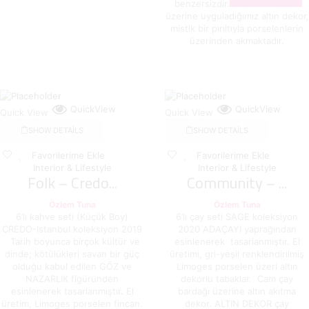
benzersizdir. SAGE’in mat sırı
üzerine uyguladığımız altın dekor,
mistik bir pırıltıyla porselenlerin
üzerinden akmaktadır.
QuickView
QuickView
Quick View
Quick View
SHOW DETAILS
SHOW DETAILS
Favorilerime Ekle
Favorilerime Ekle
Interior & Lifestyle
Interior & Lifestyle
Folk – Credo...
Community – ...
Özlem Tuna
Özlem Tuna
6’lı kahve seti (Küçük Boy)
6’lı çay seti SAGE koleksiyon
CREDO-Istanbul koleksiyon 2019
2020 ADAÇAYI yaprağından
Tarih boyunca birçok kültür ve
esinlenerek tasarlanmıştır. El
dinde; kötülükleri savan bir güç
üretimi, gri-yeşil renklendirilmiş
olduğu kabul edilen GÖZ ve
Limoges porselen üzeri altın
NAZARLIK figüründen
dekorlu tabaklar. Cam çay
esinlenerek tasarlanmıştır. El
bardağı üzerine altın akıtma
üretim, Limoges porselen fincan.
dekor. ALTIN DEKOR çay