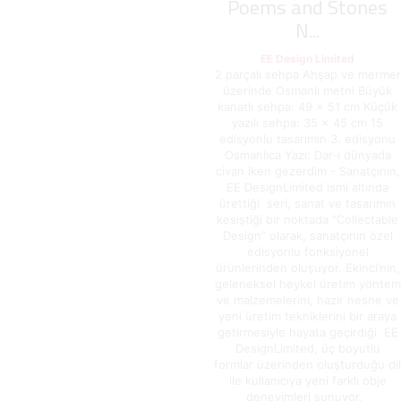
Poems and Stones
N...
EE Design Limited
2 parçalı sehpa Ahşap ve mermer
üzerinde Osmanlı metni Büyük
kanatlı sehpa: 49 x 51 cm Küçük
yazılı sehpa: 35 x 45 cm 15
edisyonlu tasarımın 3. edisyonu
Osmanlıca Yazı: Dar-ı dünyada
civan iken gezerdim - Sanatçının,
EE DesignLimited ismi altında
ürettiği seri, sanat ve tasarımın
kesiştiği bir noktada "Collectable
Design” olarak, sanatçının özel
edisyonlu fonksiyonel
ürünlerinden oluşuyor. Ekinci’nin,
geleneksel heykel üretim yöntem
ve malzemelerini, hazır nesne ve
yeni üretim tekniklerini bir araya
getirmesiyle hayata geçirdiği EE
DesignLimited, üç boyutlu
formlar üzerinden oluşturduğu dil
ile kullanıcıya yeni farklı obje
deneyimleri sunuyor.