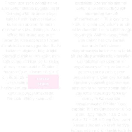
Fincan üzerinde cobalt sır ve
bardakları üzerindeki akıtmalı
altın dekor akıtma uygulanmıştır.
dekor el üretimi olduğu için
Ortadoğu kültüründe sıkça
birbirinden farklılık
kakuleli arab kahvesi olarak
göstermektedir. Türk çay içme
kullanılan anonim formdan
kültürü içinde çoğunlukla tercih
esinlenerek tasarlanmıştır. Arab
edilen ince belli cam çay bardağı
kahve kültürüne uygun bir
seçilmiştir. Akıtmalı uygulanan
fincandır. Kısa espresso fincanı
altın dekor her çay bardak
olarak kullanıma uygundur. Bu iki
üzerinde farklı desen
kullanımı dışında, küçük içki
oluşturmasıyla kullanıcısına farklı
bardağı olarak kullanılabilir, mini
bir set oluşturmaktadır. Porselen
tatlı sunumları için ise farklı bir
çay tabaklarının üzerine sır
deneyim sunacaktır. Ölçüler 1
uygulaması yapılmış ve bu mat
fincan : 50 ml Fincan : 6.5 x 5
zemin üzerine altın dekor
cm Kutu: 28 x 16 x 8,5 cm Özel
uygulanmıştır. Çam çay bardak
OUT OF
lazer kesim süngerli ve kraft
altından yansımalı görünen mat
STOCK
hediye kutusunda ve ürün kimlik
altın nokta ve sırsız zemin tabak
kartı ile gönderilmektedir.
çay içme ritüelinize farklı bir
Temizlik: Elde yıkanmalıdır.
deneyim katması için
tasarlanmıştır. Ölçüler 1 çay
bardak: 100 ml Çay bardak: 6.5 x
8 cm Çay Tabak: 10.5 Ø cm
Kutu: 37 x 28 x 9 cm Özel lazer
kesim süngerli ve kraft hediye
kutusunda ve ürün kimlik kartı ile