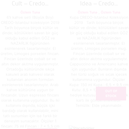
Cult – Credo...
Idea – Credo...
,
Özlem Tuna
Özlem Tuna
Özlem Tuna
6’lı kahve seti (Büyük Boy)
Kupa CREDO-Istanbul Koleksiyon
CREDO-Istanbul koleksiyon 2019
2019 Tarih boyunca birçok
Tarih boyunca birçok kültür ve
kültür ve dinde; kötülükleri savan
dinde; kötülükleri savan bir güç
bir güç olduğu kabul edilen GÖZ
olduğu kabul edilen GÖZ ve
ve NAZARLIK figüründen
NAZARLIK figüründen
esinlenerek tasarlanmıştır. El
esinlenerek tasarlanmıştır. El
üretim, Limoges porselen mug.
üretim, Limoges porselen fincan.
Fincan üzerinde cobalt sır ve
Fincan üzerinde cobalt sır ve
altın dekor akıtma uygulanmıştır.
altın dekor akıtma uygulanmıştır.
Cappuccino ve Americano kahve
Ortadoğu kültüründe sıkça
için uygundur. Bunların dışında
kakuleli arab kahvesi olarak
her türlü soğuk ve sıcak içecek
kullanılan anonim formdan
kullanımına uygundur. Ölçüler
esinlenerek tasarlanmıştır. Arab
Kupa: 150 ml Kupa : 6,5 x 9,5 cm
kahve kültürüne uygun bir
Kutu: 8,5 x 12,5 x 14 cm Kraft
OUT OF
fincandır. Uzun espresso fincanı
hediye kutusunda ve ürün kimlik
STOCK
olarak kullanıma uygundur. Bu iki
kartı ile gönderilmektedir.
kullanımı dışında, küçük içki
Temizlik: Elde yıkanmalıdır.
bardağı olarak kullanılabilir, mini
tatlı sunumları için ise farklı bir
deneyim sunacaktır. Ölçüler 1
fincan: 75 ml Fincan : 7 x 5,5 cm