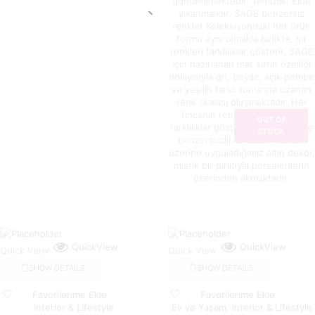
gönderilmektedir. Temizlik: Elde
yıkanmalıdır. SAGE benzersiz
renkler Koleksiyondaki her ürün
formu aynı olmakla birlikte, sır
renkleri farklılıklar gösterir. SAGE
için hazırlanan mat sırrın özelliği
dolayısıyla gri, beyaz, açık pembe
ve yeşilin farklı tonlarına uzanan
renk skalası oluşmaktadır. Her
fincanın renkleri birbirinden
OUT OF
farklılıklar gösterdiğinden, tek ve
STOCK
benzersizdir. SAGE’in mat sırı
üzerine uyguladığımız altın dekor,
mistik bir pırıltıyla porselenlerin
üzerinden akmaktadır.
QuickView
QuickView
Quick View
Quick View
SHOW DETAILS
SHOW DETAILS
Favorilerime Ekle
Favorilerime Ekle
Interior & Lifestyle
Ev ve Yaşam
,
Interior & Lifestyle