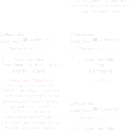
üzerine uyguladığımız altın dekor,
mistik bir pırıltıyla porselenlerin
üzerinden akmaktadır.
QuickView
QuickView
Quick View
Quick View
SHOW DETAILS
SHOW DETAILS
Favorilerime Ekle
Favorilerime Ekle
Ev ve Yaşam
,
Interior & Lifestyle
Ring
Faith – Cred...
Ethereal
,
Y ü z ü k
Özlem Tuna
Özlem Tuna
2’li Cappuccino Kahve seti
CREDO-Istanbul koleksiyon 2019
Tarih boyunca birçok kültür ve
dinde kötülükleri savan bir güç
olduğu kabul edilen GÖZ ve
QuickView
Quick View
NAZARLIK figüründen
esinlenerek tasarlanmıştır. El
SHOW DETAILS
üretim, Limoges porselen fincan
ve pirinç üzeri oksit kaplama
Favorilerime Ekle