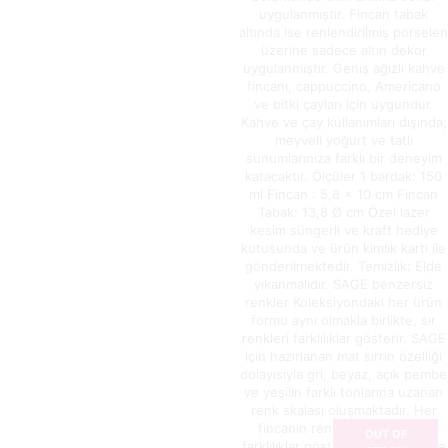
uygulanmıştır. Fincan tabak
altında ise renlendirilmiş porselen
üzerine sadece altın dekor
uygulanmıştır. Geniş ağızlı kahve
fincanı, cappuccino, Americano
ve bitki çayları için uygundur.
Kahve ve çay kullanımları dışında;
meyveli yoğurt ve tatlı
sunumlarınıza farklı bir deneyim
katacaktır. Ölçüler 1 bardak: 150
ml Fincan : 5,8 x 10 cm Fincan
Tabak: 13,8 Ø cm Özel lazer
kesim süngerli ve kraft hediye
kutusunda ve ürün kimlik kartı ile
gönderilmektedir. Temizlik: Elde
yıkanmalıdır. SAGE benzersiz
renkler Koleksiyondaki her ürün
formu aynı olmakla birlikte, sır
renkleri farklılıklar gösterir. SAGE
için hazırlanan mat sırrın özelliği
dolayısıyla gri, beyaz, açık pembe
ve yeşilin farklı tonlarına uzanan
renk skalası oluşmaktadır. Her
fincanın renkleri birbirinden
OUT OF
farklılıklar gösterdiğinden, tek ve