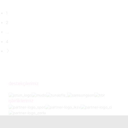
1
2
…
4
destekçilerimiz
işbirliklerimiz