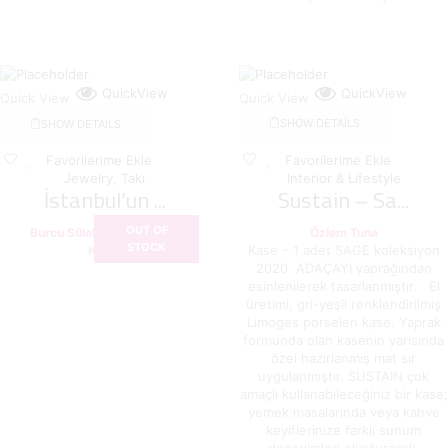
QuickView
QuickView
Quick View
Quick View
SHOW DETAILS
SHOW DETAILS
Favorilerime Ekle
Favorilerime Ekle
Jewelry
,
Takı
Interior & Lifestyle
İstanbul’un ...
Sustain – Sa...
OUT OF
,
Burcu Sülek
Burcu Sülek
Özlem Tuna
STOCK
Kolye
Kase – 1 adet SAGE koleksiyon
2020 ADAÇAYI yaprağından
esinlenilerek tasarlanmıştır. El
üretimi, gri-yeşil renklendirilmiş
Limoges porselen kase. Yaprak
formunda olan kasenin yarısında
özel hazırlanmış mat sır
uygulanmıştır. SUSTAIN çok
amaçlı kullanabileceğiniz bir kase;
yemek masalarında veya kahve
keyiflerinize farklı sunum
deneyimleri oluşturacak.