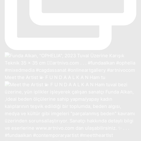
Meet the Artist 💫 F U N D A A L K A N Ham tu