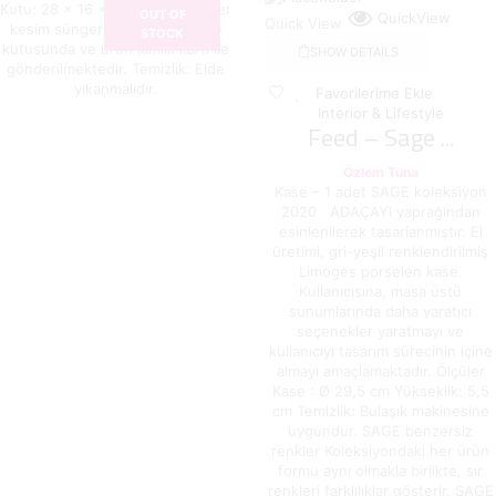
Kutu: 28 x 16 x 8,5 cm Özel lazer
OUT OF
QuickView
Quick View
kesim süngerli ve kraft hediye
STOCK
kutusunda ve ürün kimlik kartı ile
SHOW DETAILS
gönderilmektedir. Temizlik: Elde
yıkanmalıdır.
Favorilerime Ekle
Interior & Lifestyle
Feed – Sage ...
Özlem Tuna
Kase – 1 adet SAGE koleksiyon
2020 ADAÇAYI yaprağından
esinlenilerek tasarlanmıştır. El
üretimi, gri-yeşil renklendirilmiş
Limoges porselen kase.
Kullanıcısına, masa üstü
sunumlarında daha yaratıcı
seçenekler yaratmayı ve
kullanıcıyı tasarım sürecinin içine
almayı amaçlamaktadır. Ölçüler
Kase : Ø 29,5 cm Yükseklik: 5,5
cm Temizlik: Bulaşık makinesine
uygundur. SAGE benzersiz
renkler Koleksiyondaki her ürün
formu aynı olmakla birlikte, sır
renkleri farklılıklar gösterir. SAGE