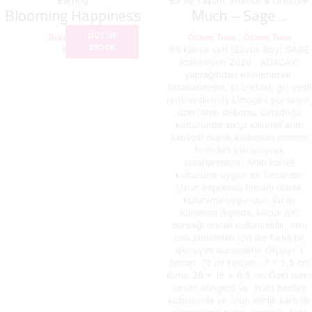
Blooming Happiness
Much – Sage ...
OUT OF
,
Burcu Sülek
Özlem Tuna
Özlem Tuna
STOCK
Küpe
6’lı kahve seti (Büyük Boy) SAGE
koleksiyon 2020 ADAÇAYI
yaprağından esinlenerek
tasarlanmıştır. El üretimi, gri-yeşil
renklendirilmiş Limoges porselen,
üzeri altın dekorlu. Ortadoğu
kültüründe sıkça kakuleli arab
kahvesi olarak kullanılan anonim
formdan esinlenerek
tasarlanmıştır. Arab kahve
kültürüne uygun bir fincandır.
Uzun espresso fincanı olarak
kullanıma uygundur. Bu iki
kullanımı dışında, küçük içki
bardağı olarak kullanılabilir, mini
tatlı sunumları için ise farklı bir
deneyim sunacaktır. Ölçüler 1
fincan: 75 ml Fincan : 7 x 5,5 cm
Kutu: 28 x 16 x 8,5 cm Özel lazer
kesim süngerli ve kraft hediye
kutusunda ve ürün kimlik kartı ile