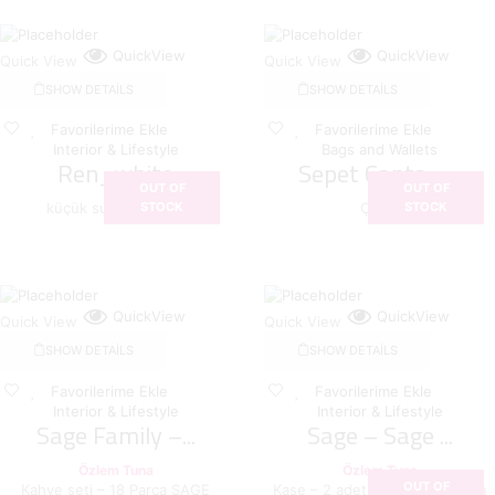
QuickView
QuickView
Quick View
Quick View
SHOW DETAILS
SHOW DETAILS
Favorilerime Ekle
Favorilerime Ekle
Interior & Lifestyle
Bags and Wallets
Ren_white
Sepet Çanta –...
OUT OF
OUT OF
küçük sunum tabağı
Çanta
STOCK
STOCK
QuickView
QuickView
Quick View
Quick View
SHOW DETAILS
SHOW DETAILS
Favorilerime Ekle
Favorilerime Ekle
Interior & Lifestyle
Interior & Lifestyle
Sage Family –...
Sage – Sage ...
Özlem Tuna
Özlem Tuna
OUT OF
Kahve seti – 18 Parça SAGE
Kase – 2 adet SAGE koleksiyon