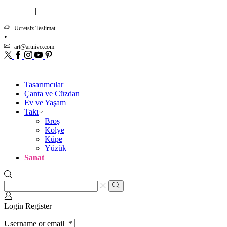
|
Hakkımızda
İletişim
Ücretsiz Teslimat
art@artnivo.com
Twitter
Facebook
Instagram
Youtube
Pinterest
Tasarımcılar
Çanta ve Cüzdan
Ev ve Yaşam
Takı
Broş
Kolye
Küpe
Yüzük
Sanat
Search
input
Search
Login
Register
Username or email
*