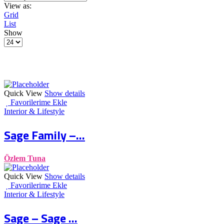
View as:
Grid
List
Show
Products
per
page
Quick View
Show details
Favorilerime Ekle
Interior & Lifestyle
Sage Family –...
Özlem Tuna
Quick View
Show details
Favorilerime Ekle
Interior & Lifestyle
Sage – Sage ...